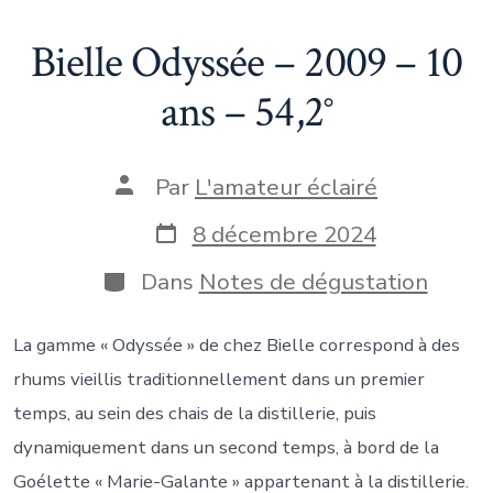
Bielle Odyssée – 2009 – 10
ans – 54,2°
Auteur
Par
L'amateur éclairé
de
la
Date
8 décembre 2024
publication
de
publication
Catégories
Dans
Notes de dégustation
La gamme « Odyssée » de chez Bielle correspond à des
rhums vieillis traditionnellement dans un premier
temps, au sein des chais de la distillerie, puis
dynamiquement dans un second temps, à bord de la
Goélette « Marie-Galante » appartenant à la distillerie.