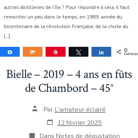
autres distilleries de l’île ? Pour répondre à cela, il faut
remonter un peu dans le temps, en 1989, année du
bicentenaire de la révolution Française, de la chute du
[…]
0
Partagez
Partagez
Épingle
Tweetez
Partagez
PARTAGE
Bielle – 2019 – 4 ans en fûts
de Chambord – 45°
Auteur
Par
L'amateur éclairé
de
la
Date
12 février 2025
publication
de
publication
Catégories
Dans
Notes de dégustation