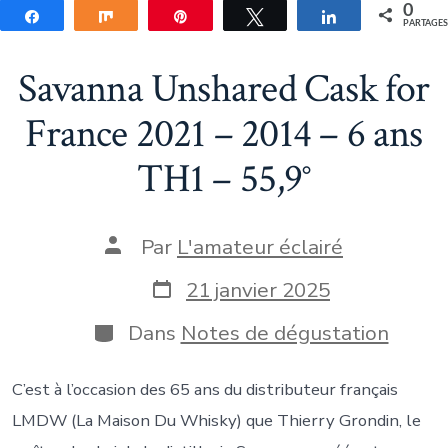
0
Partagez
Partagez
Épingle
Tweetez
Partagez
PARTAGE
Savanna Unshared Cask for
France 2021 – 2014 – 6 ans
TH1 – 55,9°
Auteur
Par
L'amateur éclairé
de
la
Date
21 janvier 2025
publication
de
publication
Catégories
Dans
Notes de dégustation
C’est à l’occasion des 65 ans du distributeur français
LMDW (La Maison Du Whisky) que Thierry Grondin, le