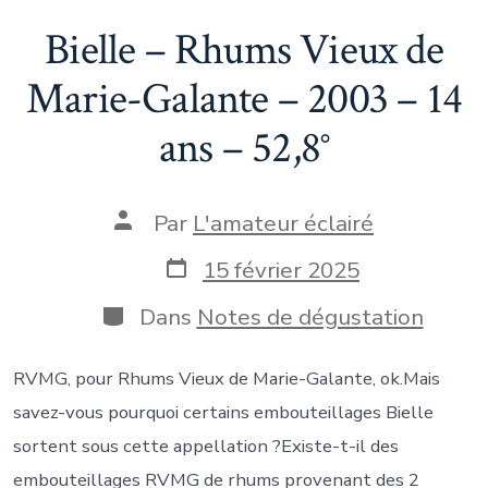
Bielle – Rhums Vieux de
Marie-Galante – 2003 – 14
ans – 52,8°
Auteur
Par
L'amateur éclairé
de
la
Date
15 février 2025
publication
de
publication
Catégories
Dans
Notes de dégustation
RVMG, pour Rhums Vieux de Marie-Galante, ok.Mais
savez-vous pourquoi certains embouteillages Bielle
sortent sous cette appellation ?Existe-t-il des
embouteillages RVMG de rhums provenant des 2