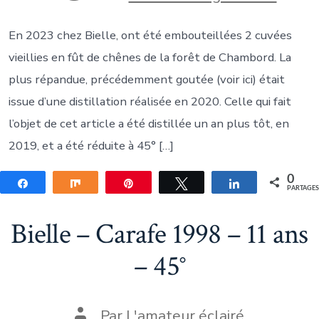
En 2023 chez Bielle, ont été embouteillées 2 cuvées
vieillies en fût de chênes de la forêt de Chambord. La
plus répandue, précédemment goutée (voir ici) était
issue d’une distillation réalisée en 2020. Celle qui fait
l’objet de cet article a été distillée un an plus tôt, en
2019, et a été réduite à 45° […]
0
Partagez
Partagez
Épingle
Tweetez
Partagez
PARTAGE
Bielle – Carafe 1998 – 11 ans
– 45°
Auteur
Par
L'amateur éclairé