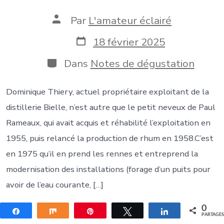
Auteur
Par
L'amateur éclairé
de
la
Date
18 février 2025
publication
de
publication
Catégories
Dans
Notes de dégustation
Dominique Thiery, actuel propriétaire exploitant de la
distillerie Bielle, n’est autre que le petit neveux de Paul
Rameaux, qui avait acquis et réhabilité l’exploitation en
1955, puis relancé la production de rhum en 1958.C’est
en 1975 qu’il en prend les rennes et entreprend la
modernisation des installations (forage d’un puits pour
avoir de l’eau courante, […]
0
Partagez
Partagez
Épingle
Tweetez
Partagez
PARTAGE