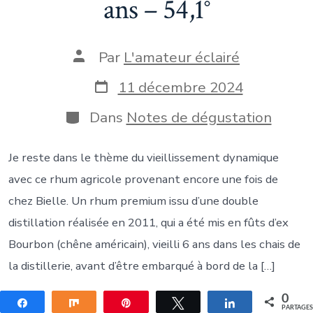
ans – 54,1°
Auteur
Par
L'amateur éclairé
de
la
Date
11 décembre 2024
publication
de
publication
Catégories
Dans
Notes de dégustation
Je reste dans le thème du vieillissement dynamique
avec ce rhum agricole provenant encore une fois de
chez Bielle. Un rhum premium issu d’une double
distillation réalisée en 2011, qui a été mis en fûts d’ex
Bourbon (chêne américain), vieilli 6 ans dans les chais de
la distillerie, avant d’être embarqué à bord de la […]
0
Partagez
Partagez
Épingle
Tweetez
Partagez
PARTAGE