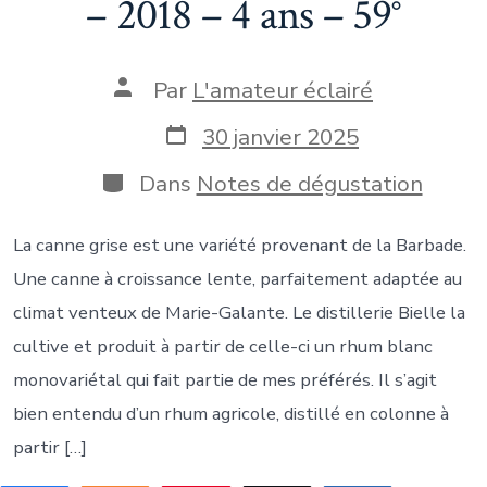
– 2018 – 4 ans – 59°
Auteur
Par
L'amateur éclairé
de
la
Date
30 janvier 2025
publication
de
publication
Catégories
Dans
Notes de dégustation
La canne grise est une variété provenant de la Barbade.
Une canne à croissance lente, parfaitement adaptée au
climat venteux de Marie-Galante. Le distillerie Bielle la
cultive et produit à partir de celle-ci un rhum blanc
monovariétal qui fait partie de mes préférés. Il s’agit
bien entendu d’un rhum agricole, distillé en colonne à
partir […]