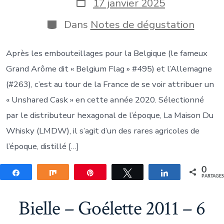
la
Date
17 janvier 2025
publication
de
publication
Catégories
Dans
Notes de dégustation
Après les embouteillages pour la Belgique (le fameux
Grand Arôme dit « Belgium Flag » #495) et l’Allemagne
(#263), c’est au tour de la France de se voir attribuer un
« Unshared Cask » en cette année 2020. Sélectionné
par le distributeur hexagonal de l’époque, La Maison Du
Whisky (LMDW), il s’agit d’un des rares agricoles de
l’époque, distillé […]
0
Partagez
Partagez
Épingle
Tweetez
Partagez
PARTAGE
Bielle – Goélette 2011 – 6