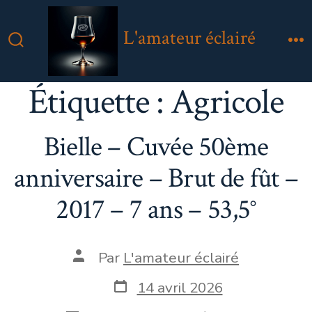
Aller
au
L'amateur éclairé
contenu
Bascule
M
Rechercher
Étiquette :
Agricole
Bielle – Cuvée 50ème
anniversaire – Brut de fût –
2017 – 7 ans – 53,5°
Auteur
Par
L'amateur éclairé
de
la
Date
14 avril 2026
publication
de