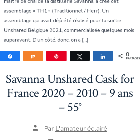
maître de chai de la distillerie Savanna, a créé cet
assemblage « TH1 » (Traditionnel / Herr). Un
assemblage qui avait déjà été réalisé pour la sortie
Unshared Belgique 2021, commercialisée quelques mois
auparavant. D’un côté, donc, on a […]
0
Partagez
Partagez
Épingle
Tweetez
Partagez
PARTAGE
Savanna Unshared Cask for
France 2020 – 2010 – 9 ans
– 55°
Auteur
Par
L'amateur éclairé
de