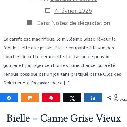
de
la
Date
4 février 2025
publication
de
publication
Catégories
Dans
Notes de dégustation
La carafe est magnifique, le millésime laisse rêveur le
fan de Bielle que je suis. Plaisir coupable à la vue des
courbes de cette demoiselle. L’occasion de pouvoir
gouter et partager ce rhum est une chance, qui a été
rendue possible par un joli tarif pratiqué par le Clos des
Spiritueux, à l’occasion de ce […]
0
Partagez
Partagez
Épingle
Tweetez
Partagez
PARTAGE
Bielle – Canne Grise Vieux