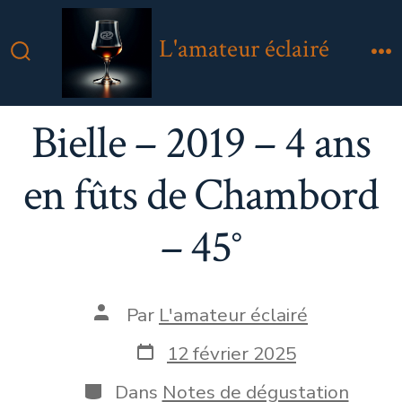
Aller
au
L'amateur éclairé
contenu
Bascule
M
Rechercher
Bielle – 2019 – 4 ans
en fûts de Chambord
– 45°
Auteur
Par
L'amateur éclairé
de
la
Date
12 février 2025
publication
de
publication
Catégories
Dans
Notes de dégustation