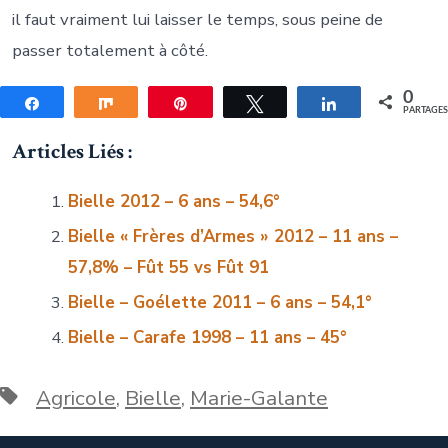
il faut vraiment lui laisser le temps, sous peine de
passer totalement à côté.
0
Partagez
Partagez
Épingle
Tweetez
Partagez
PARTAGE
Articles Liés :
Bielle 2012 – 6 ans – 54,6°
Bielle « Frères d’Armes » 2012 – 11 ans –
57,8% – Fût 55 vs Fût 91
Bielle – Goélette 2011 – 6 ans – 54,1°
Bielle – Carafe 1998 – 11 ans – 45°
Étiquettes
Agricole
,
Bielle
,
Marie-Galante