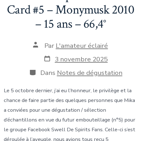
Card #5 – Monymusk 2010
– 15 ans – 66,4°
Auteur
Par
L'amateur éclairé
de
la
Date
3 novembre 2025
publication
de
publication
Catégories
Dans
Notes de dégustation
Le 5 octobre dernier, j’ai eu l’honneur, le privilège et la
chance de faire partie des quelques personnes que Mika
a conviées pour une dégustation / sélection
d’échantillons en vue du futur embouteillage (n°5) pour
le groupe Facebook Swell De Spirits Fans. Celle-ci s’est
déroulée à l’aveugle, nous avions tous reçu 5