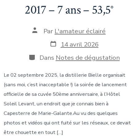
2017 – 7 ans – 53,5°
Auteur
Par
L'amateur éclairé
de
la
Date
14 avril 2026
publication
de
publication
Catégories
Dans
Notes de dégustation
Le 02 septembre 2025, la distillerie Bielle organisait
(sans moi, c’est inacceptable !) la soirée de lancement
officielle de sa cuvée 50ème anniversaire, à l’Hôtel
Soleil Levant, un endroit que je connais bien à
Capesterre de Marie-Galante.Au vu des quelques
photos et vidéos qui ont fuité sur les réseaux, ce devait
être chouette en tout […]