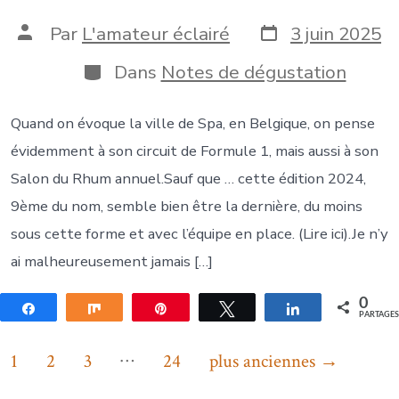
Date
Auteur
Par
L'amateur éclairé
3 juin 2025
de
de
publication
la
Catégories
Dans
Notes de dégustation
publication
Quand on évoque la ville de Spa, en Belgique, on pense
évidemment à son circuit de Formule 1, mais aussi à son
Salon du Rhum annuel.Sauf que … cette édition 2024,
9ème du nom, semble bien être la dernière, du moins
sous cette forme et avec l’équipe en place. (Lire ici).Je n’y
ai malheureusement jamais […]
0
Partagez
Partagez
Épingle
Tweetez
Partagez
PARTAGE
Pagination
…
1
2
3
24
plus anciennes
→