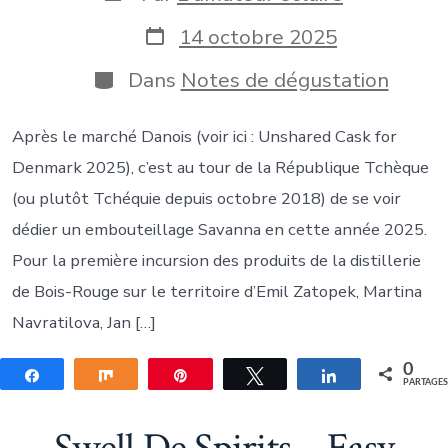
de
la
Date
14 octobre 2025
publication
de
publication
Catégories
Dans
Notes de dégustation
Après le marché Danois (voir ici : Unshared Cask for
Denmark 2025), c’est au tour de la République Tchèque
(ou plutôt Tchéquie depuis octobre 2018) de se voir
dédier un embouteillage Savanna en cette année 2025.
Pour la première incursion des produits de la distillerie
de Bois-Rouge sur le territoire d’Emil Zatopek, Martina
Navratilova, Jan […]
0
Partagez
Partagez
Épingle
Tweetez
Partagez
PARTAGE
Swell De Spirits – Easy