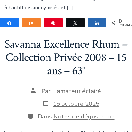
échantillons anonymisés, et […]
0
Partagez
Partagez
Épingle
Tweetez
Partagez
PARTAGE
Savanna Excellence Rhum –
Collection Privée 2008 – 15
ans – 63°
Auteur
Par
L'amateur éclairé
de
la
Date
15 octobre 2025
publication
de
publication
Catégories
Dans
Notes de dégustation