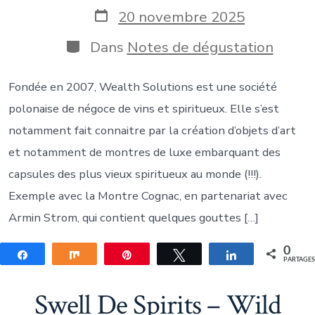
la
Date
20 novembre 2025
publication
de
publication
Catégories
Dans
Notes de dégustation
Fondée en 2007, Wealth Solutions est une société
polonaise de négoce de vins et spiritueux. Elle s’est
notamment fait connaitre par la création d’objets d’art
et notamment de montres de luxe embarquant des
capsules des plus vieux spiritueux au monde (!!!).
Exemple avec la Montre Cognac, en partenariat avec
Armin Strom, qui contient quelques gouttes […]
0
Partagez
Partagez
Épingle
Tweetez
Partagez
PARTAGE
Swell De Spirits – Wild