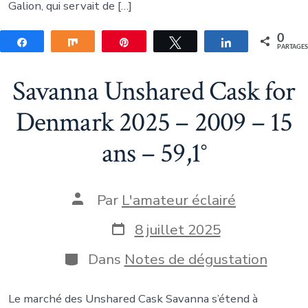
Galion, qui servait de […]
0
Partagez
Partagez
Épingle
Tweetez
Partagez
PARTAGE
Savanna Unshared Cask for
Denmark 2025 – 2009 – 15
ans – 59,1°
Auteur
Par
L'amateur éclairé
de
la
Date
8 juillet 2025
publication
de
publication
Catégories
Dans
Notes de dégustation
Le marché des Unshared Cask Savanna s’étend à