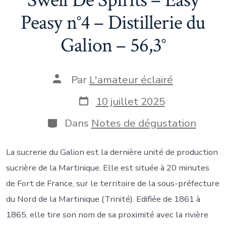
Peasy n°4 – Distillerie du
Galion – 56,3°
Auteur
Par
L'amateur éclairé
de
la
Date
10 juillet 2025
publication
de
publication
Catégories
Dans
Notes de dégustation
La sucrerie du Galion est la dernière unité de production
sucrière de la Martinique. Elle est située à 20 minutes
de Fort de France, sur le territoire de la sous-préfecture
du Nord de la Martinique (Trinité). Edifiée de 1861 à
1865, elle tire son nom de sa proximité avec la rivière