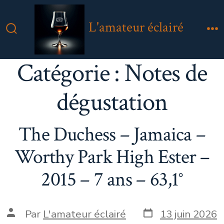
Aller
au
L'amateur éclairé
contenu
Bascule
M
Rechercher
Catégorie :
Notes de
dégustation
The Duchess – Jamaica –
Worthy Park High Ester –
2015 – 7 ans – 63,1°
Date
Auteur
Par
L'amateur éclairé
13 juin 2026
de
de