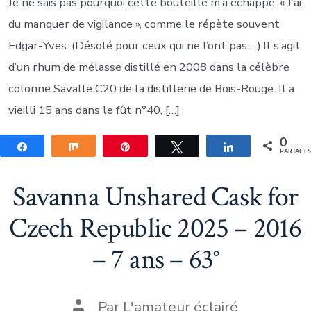
Je ne sais pas pourquoi cette bouteille m’a échappé. « J’ai
du manquer de vigilance », comme le répète souvent
Edgar-Yves. (Désolé pour ceux qui ne l’ont pas …).Il s’agit
d’un rhum de mélasse distillé en 2008 dans la célèbre
colonne Savalle C20 de la distillerie de Bois-Rouge. Il a
vieilli 15 ans dans le fût n°40, […]
0
Partagez
Partagez
Épingle
Tweetez
Partagez
PARTAGE
Savanna Unshared Cask for
Czech Republic 2025 – 2016
– 7 ans – 63°
Auteur
Par
L'amateur éclairé