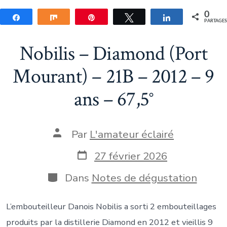
0
Partagez
Partagez
Épingle
Tweetez
Partagez
PARTAGE
Nobilis – Diamond (Port
Mourant) – 21B – 2012 – 9
ans – 67,5°
Auteur
Par
L'amateur éclairé
de
la
Date
27 février 2026
publication
de
publication
Catégories
Dans
Notes de dégustation
L’embouteilleur Danois Nobilis a sorti 2 embouteillages
produits par la distillerie Diamond en 2012 et vieillis 9