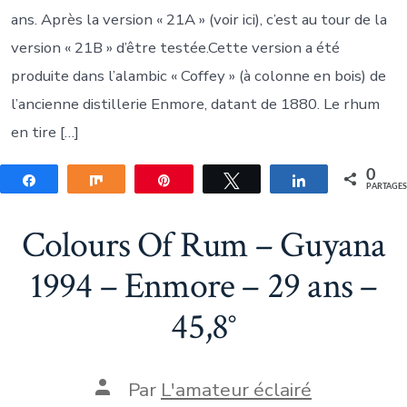
ans. Après la version « 21A » (voir ici), c’est au tour de la
version « 21B » d’être testée.Cette version a été
produite dans l’alambic « Coffey » (à colonne en bois) de
l’ancienne distillerie Enmore, datant de 1880. Le rhum
en tire […]
0
Partagez
Partagez
Épingle
Tweetez
Partagez
PARTAGE
Colours Of Rum – Guyana
1994 – Enmore – 29 ans –
45,8°
Auteur
Par
L'amateur éclairé
de