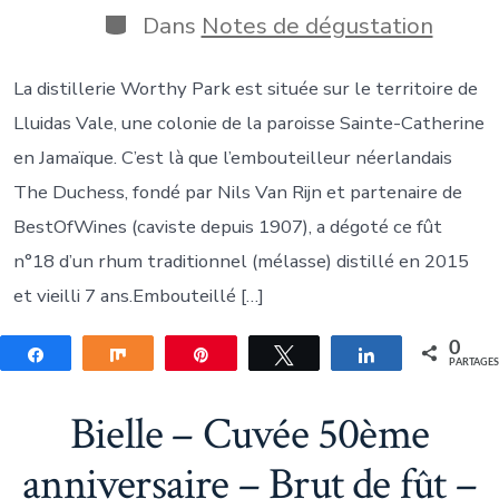
publication
la
Catégories
Dans
Notes de dégustation
publication
La distillerie Worthy Park est située sur le territoire de
Lluidas Vale, une colonie de la paroisse Sainte-Catherine
en Jamaïque. C’est là que l’embouteilleur néerlandais
The Duchess, fondé par Nils Van Rijn et partenaire de
BestOfWines (caviste depuis 1907), a dégoté ce fût
n°18 d’un rhum traditionnel (mélasse) distillé en 2015
et vieilli 7 ans.Embouteillé […]
0
Partagez
Partagez
Épingle
Tweetez
Partagez
PARTAGE
Bielle – Cuvée 50ème
anniversaire – Brut de fût –