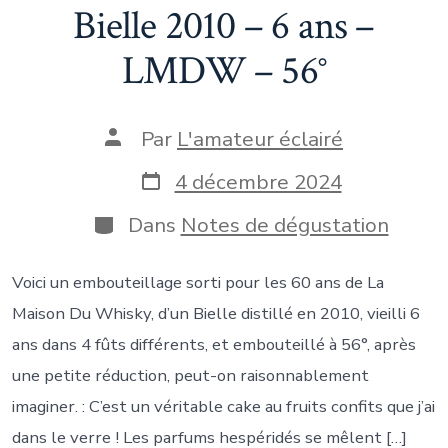
Bielle 2010 – 6 ans –
LMDW – 56°
Auteur
Par
L'amateur éclairé
de
la
Date
4 décembre 2024
publication
de
publication
Catégories
Dans
Notes de dégustation
Voici un embouteillage sorti pour les 60 ans de La
Maison Du Whisky, d’un Bielle distillé en 2010, vieilli 6
ans dans 4 fûts différents, et embouteillé à 56°, après
une petite réduction, peut-on raisonnablement
imaginer. : C’est un véritable cake au fruits confits que j’ai
dans le verre ! Les parfums hespéridés se mêlent […]