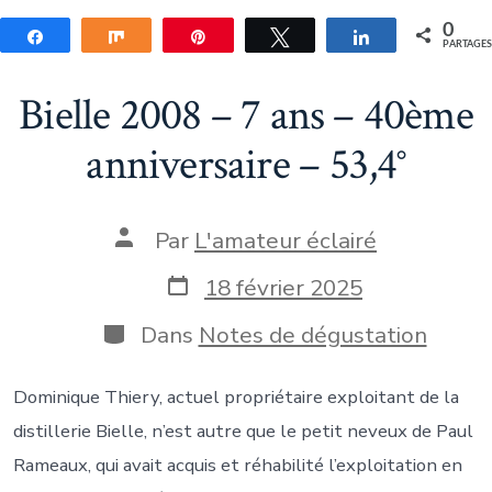
0
Partagez
Partagez
Épingle
Tweetez
Partagez
PARTAGE
Bielle 2008 – 7 ans – 40ème
anniversaire – 53,4°
Auteur
Par
L'amateur éclairé
de
la
Date
18 février 2025
publication
de
publication
Catégories
Dans
Notes de dégustation
Dominique Thiery, actuel propriétaire exploitant de la
distillerie Bielle, n’est autre que le petit neveux de Paul
Rameaux, qui avait acquis et réhabilité l’exploitation en