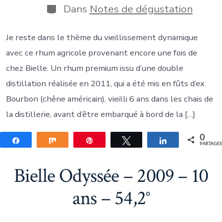
publication
Catégories
Dans
Notes de dégustation
Je reste dans le thème du vieillissement dynamique
avec ce rhum agricole provenant encore une fois de
chez Bielle. Un rhum premium issu d’une double
distillation réalisée en 2011, qui a été mis en fûts d’ex
Bourbon (chêne américain), vieilli 6 ans dans les chais de
la distillerie, avant d’être embarqué à bord de la […]
0
Partagez
Partagez
Épingle
Tweetez
Partagez
PARTAGE
Bielle Odyssée – 2009 – 10
ans – 54,2°