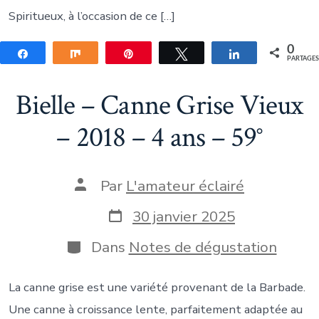
Spiritueux, à l’occasion de ce […]
0
Partagez
Partagez
Épingle
Tweetez
Partagez
PARTAGE
Bielle – Canne Grise Vieux
– 2018 – 4 ans – 59°
Auteur
Par
L'amateur éclairé
de
la
Date
30 janvier 2025
publication
de
publication
Catégories
Dans
Notes de dégustation
La canne grise est une variété provenant de la Barbade.
Une canne à croissance lente, parfaitement adaptée au