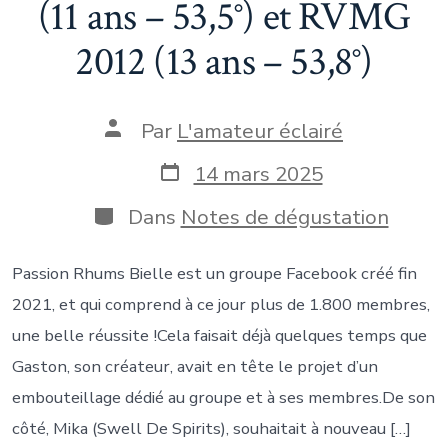
(11 ans – 53,5°) et RVMG
2012 (13 ans – 53,8°)
Auteur
Par
L'amateur éclairé
de
la
Date
14 mars 2025
publication
de
publication
Catégories
Dans
Notes de dégustation
Passion Rhums Bielle est un groupe Facebook créé fin
2021, et qui comprend à ce jour plus de 1.800 membres,
une belle réussite !Cela faisait déjà quelques temps que
Gaston, son créateur, avait en tête le projet d’un
embouteillage dédié au groupe et à ses membres.De son
côté, Mika (Swell De Spirits), souhaitait à nouveau […]