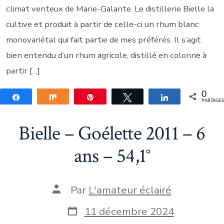
climat venteux de Marie-Galante. Le distillerie Bielle la
cultive et produit à partir de celle-ci un rhum blanc
monovariétal qui fait partie de mes préférés. Il s’agit
bien entendu d’un rhum agricole, distillé en colonne à
partir […]
0
Partagez
Partagez
Épingle
Tweetez
Partagez
PARTAGE
Bielle – Goélette 2011 – 6
ans – 54,1°
Auteur
Par
L'amateur éclairé
de
la
Date
11 décembre 2024
publication
de