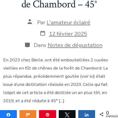
de Chambord – 45°
Auteur
Par
L'amateur éclairé
de
la
Date
12 février 2025
publication
de
publication
Catégories
Dans
Notes de dégustation
En 2023 chez Bielle, ont été embouteillées 2 cuvées
vieillies en fût de chênes de la forêt de Chambord. La
plus répandue, précédemment goutée (voir ici) était
issue d’une distillation réalisée en 2020. Celle qui fait
l’objet de cet article a été distillée un an plus tôt, en
2019, et a été réduite à 45° […]
0
Partagez
Partagez
Épingle
Tweetez
Partagez
PARTAGE