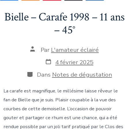
Bielle – Carafe 1998 – 11 ans
– 45°
Auteur
Par
L'amateur éclairé
de
la
Date
4 février 2025
publication
de
publication
Catégories
Dans
Notes de dégustation
La carafe est magnifique, le millésime laisse rêveur le
fan de Bielle que je suis. Plaisir coupable à la vue des
courbes de cette demoiselle. L’occasion de pouvoir
gouter et partager ce rhum est une chance, qui a été
rendue possible par un joli tarif pratiqué par le Clos des