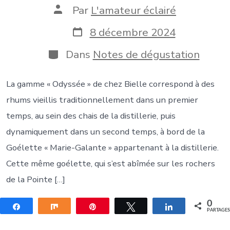
Auteur
Par
L'amateur éclairé
de
la
Date
8 décembre 2024
publication
de
publication
Catégories
Dans
Notes de dégustation
La gamme « Odyssée » de chez Bielle correspond à des
rhums vieillis traditionnellement dans un premier
temps, au sein des chais de la distillerie, puis
dynamiquement dans un second temps, à bord de la
Goélette « Marie-Galante » appartenant à la distillerie.
Cette même goélette, qui s’est abîmée sur les rochers
de la Pointe […]
0
Partagez
Partagez
Épingle
Tweetez
Partagez
PARTAGE