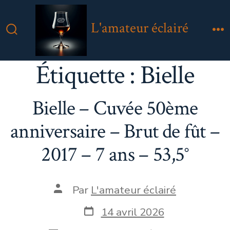
Aller
au
L'amateur éclairé
contenu
Bascule
M
Rechercher
Étiquette :
Bielle
Bielle – Cuvée 50ème
anniversaire – Brut de fût –
2017 – 7 ans – 53,5°
Auteur
Par
L'amateur éclairé
de
la
Date
14 avril 2026
publication
de