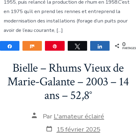
1955, puis relancé la production de rhum en 1958.C’est
en 1975 qu’il en prend les rennes et entreprend la
modernisation des installations (forage d’un puits pour
avoir de l’eau courante, […]
0
Partagez
Partagez
Épingle
Tweetez
Partagez
PARTAGE
Bielle – Rhums Vieux de
Marie-Galante – 2003 – 14
ans – 52,8°
Auteur
Par
L'amateur éclairé
de
la
Date
15 février 2025
publication
de