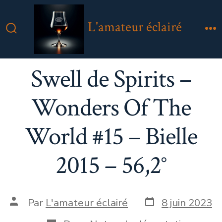
Aller
au
L'amateur éclairé
contenu
Bascule
M
Rechercher
Swell de Spirits –
Wonders Of The
World #15 – Bielle
2015 – 56,2°
Date
Auteur
Par
L'amateur éclairé
8 juin 2023
de
de
publication
la
Catégories