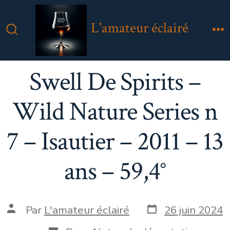
Aller
au
L'amateur éclairé
contenu
Bascule
M
Rechercher
Swell De Spirits –
Wild Nature Series n
7 – Isautier – 2011 – 13
ans – 59,4°
Date
Auteur
Par
L'amateur éclairé
26 juin 2024
de
de
publication
la
Catégories