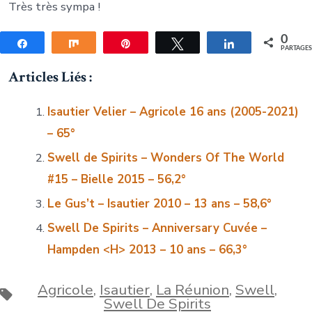
Très très sympa !
0
Partagez
Partagez
Épingle
Tweetez
Partagez
PARTAGE
Articles Liés :
Isautier Velier – Agricole 16 ans (2005-2021)
– 65°
Swell de Spirits – Wonders Of The World
#15 – Bielle 2015 – 56,2°
Le Gus’t – Isautier 2010 – 13 ans – 58,6°
Swell De Spirits – Anniversary Cuvée –
Hampden <H>
2013 – 10 ans – 66,3°
Agricole
,
Isautier
,
La Réunion
,
Swell
,
Étiquettes
Swell De Spirits