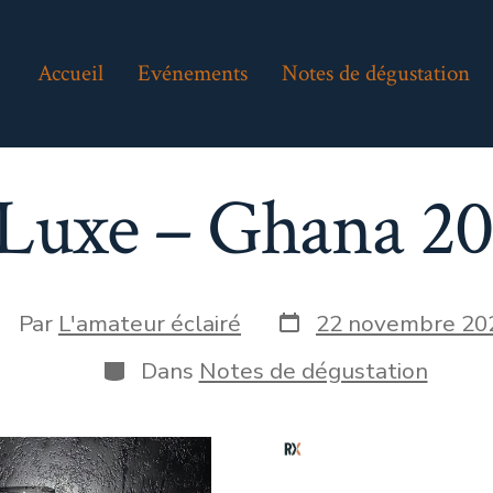
Accueil
Evénements
Notes de dégustation
uxe – Ghana 202
Date
uteur
Par
L'amateur éclairé
22 novembre 20
de
e
publication
Catégories
Dans
Notes de dégustation
blication