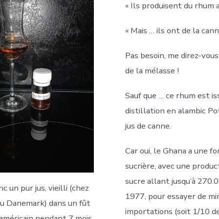
« Ils produisent du rhum 
« Mais … ils ont de la cann
Pas besoin, me direz-vous, 
de la mélasse !
Sauf que … ce rhum est is
distillation en alambic Po
jus de canne.
Car oui, le Ghana a une fo
sucrière, avec une produc
sucre allant jusqu’à 270
c un pur jus, vieilli (chez
1977, pour essayer de min
u Danemark) dans un fût
importations (soit 1/10 d
américain pendant 7 mois