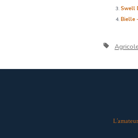
Swell D
Bielle
Étiquettes
Agricol
L’amateur