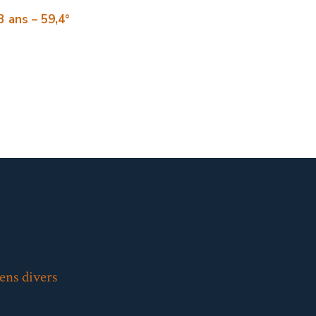
3 ans – 59,4°
ens divers