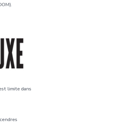
 DOM).
est limite dans
 cendres