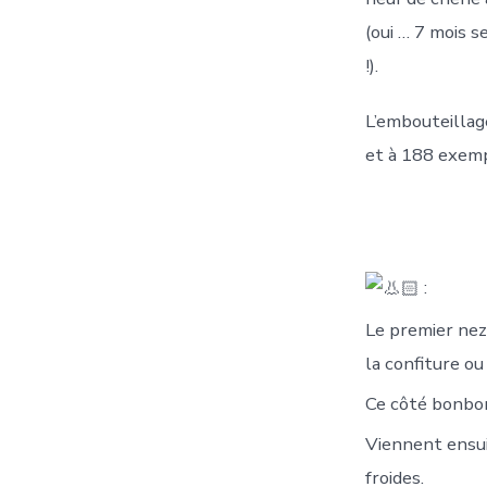
(oui … 7 mois s
!).
L’embouteillage
et à 188 exemp
:
Le premier nez 
la confiture ou 
Ce côté bonbon
Viennent ensui
froides.