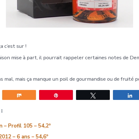
a c’est sur !
son mise à part, il pourrait rappeler certaines notes de De
as mal, mais ça manque un poil de gourmandise ou de fruité p
gez
Partagez
Épingle
Tweetez
P
:
 – Profil 105 – 54,2°
2012 – 6 ans – 54,6°