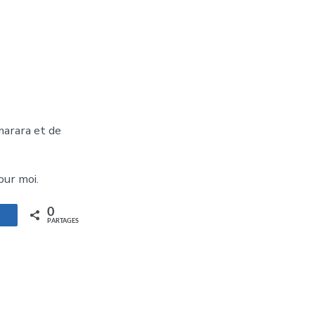
marara et de
our moi.
0
artagez
PARTAGES