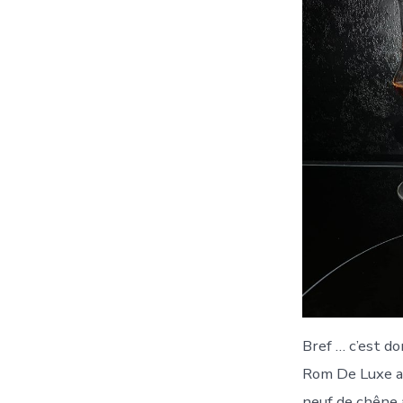
Bref … c’est don
Rom De Luxe a
neuf de chêne 