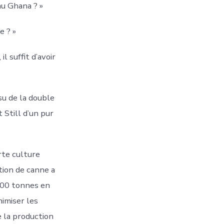
au Ghana ? »
e ? »
il suffit d’avoir
su de la double
t Still d’un pur
rte culture
tion de canne a
.000 tonnes en
imiser les
e la production