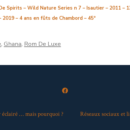
e Spirits – Wild Nature Series n 7 – Isautier – 2011 – 1
 – 2019 – 4 ans en fûts de Chambord – 45°
e
,
Ghana
,
Rom De Luxe
Open
Facebook
in
 éclairé … mais pourquoi ?
Réseaux sociaux et li
a