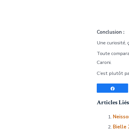
Conclusion :
Une curiosité, ç
Toute comparai
Caroni.
C’est plutôt p
Parta
Articles Liés 
Neisson
Bielle 