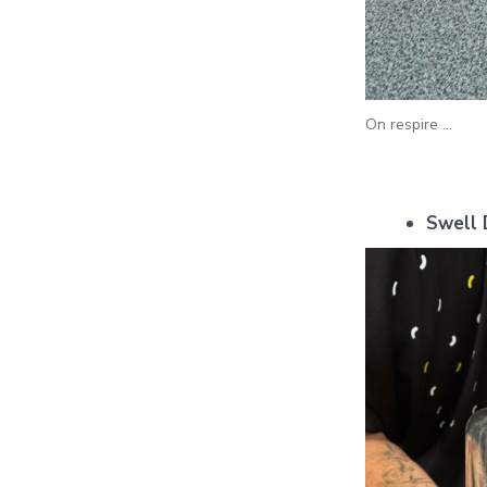
On respire …
Swell 