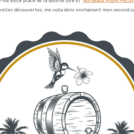
ma visite place de la Bourse (lire ici :
Bordeaux Rhum Festiv
velles découvertes, me voila donc enchainant mon second sal