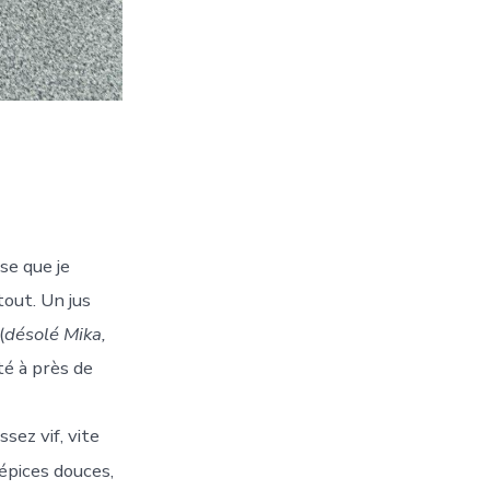
se que je
tout. Un jus
(
désolé Mika,
té à près de
sez vif, vite
 épices douces,