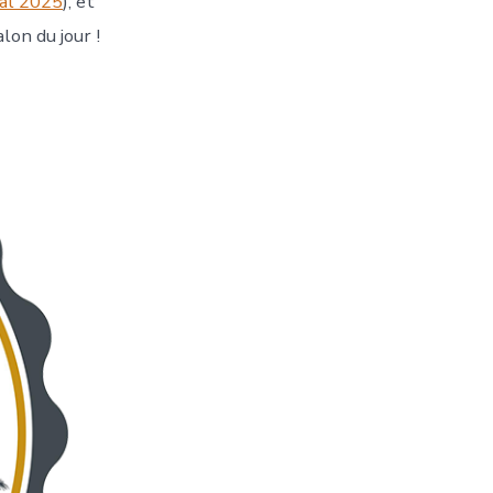
al 2025
), et
on du jour !