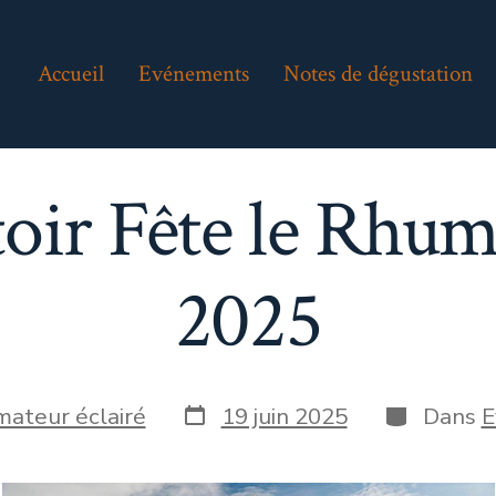
Accueil
Evénements
Notes de dégustation
ir Fête le Rhum
2025
Date
Catégorie
mateur éclairé
19 juin 2025
Dans
E
de
publication