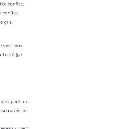
tte confite.
 confite,
e gris,
 voir sous
teillé (
ça
ment peut-on
si fruités, et
iveau ? C’est