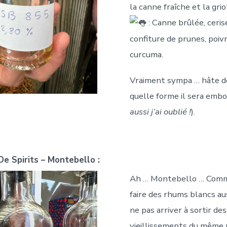
la canne fraîche et la grio
: Canne brûlée, cerise
confiture de prunes, poivr
curcuma.
Vraiment sympa … hâte de
quelle forme il sera embou
aussi j’ai oublié !
).
De Spirits – Montebello :
Ah … Montebello … Com
faire des rhums blancs aus
ne pas arriver à sortir des
vieillissements du même n