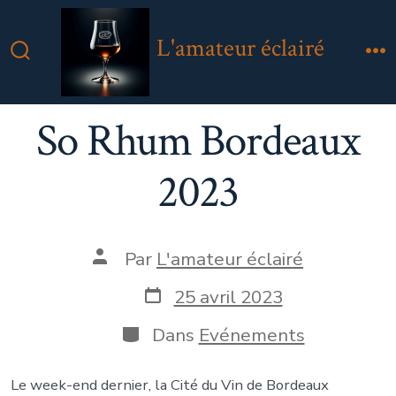
Aller
au
L'amateur éclairé
contenu
Bascule
M
Rechercher
So Rhum Bordeaux
2023
Auteur
Par
L'amateur éclairé
de
la
Date
25 avril 2023
publication
de
publication
Catégories
Dans
Evénements
Le week-end dernier, la Cité du Vin de Bordeaux