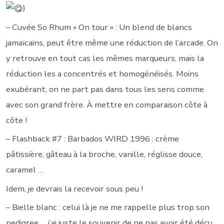
)
– Cuvée So Rhum « On tour » : Un blend de blancs
jamaïcains, peut être même une réduction de l’arcade. On
y retrouve en tout cas les mêmes marqueurs, mais la
réduction les a concentrés et homogénéisés. Moins
exubérant, on ne part pas dans tous les sens comme
avec son grand frère. À mettre en comparaison côte à
côte !
– Flashback #7 : Barbados WIRD 1996 : crème
pâtissière, gâteau à la broche, vanille, réglisse douce,
caramel …
Idem, je devrais la recevoir sous peu !
– Bielle blanc : celui là je ne me rappelle plus trop son
pedigree … j’ai juste le souvenir de ne pas avoir été déçu.