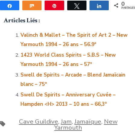
0
Partagez
Partagez
Épingle
Tweetez
Partagez
PARTAGE
Articles Liés :
Valinch & Mallet – The Spirit of Art 2 – New
Yarmouth 1994 – 26 ans – 56.9°
1423 World Class Spirits – S.B.S – New
Yarmouth 1994 – 26 ans – 57°
Swell de Spirits – Arcade – Blend Jamaïcain
blanc – 75°
Swell De Spirits – Anniversary Cuvée –
Hampden <H>
2013 – 10 ans – 66,3°
Cave Guildive
,
Jam
,
Jamaïque
,
New
Étiquettes
Yarmouth