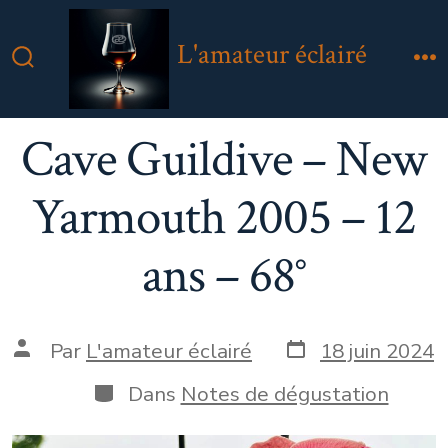
Aller
au
L'amateur éclairé
contenu
Bascule
M
Rechercher
Cave Guildive – New
Yarmouth 2005 – 12
ans – 68°
Date
Auteur
Par
L'amateur éclairé
18 juin 2024
de
de
publication
la
Catégories
Dans
Notes de dégustation
publication