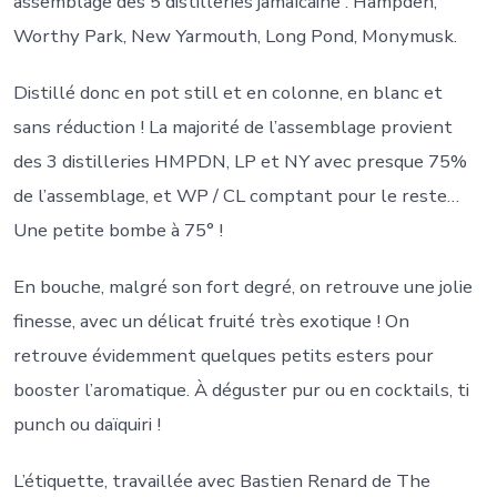
assemblage des 5 distilleries jamaïcaine : Hampden,
Worthy Park, New Yarmouth, Long Pond, Monymusk.
Distillé donc en pot still et en colonne, en blanc et
sans réduction ! La majorité de l’assemblage provient
des 3 distilleries HMPDN, LP et NY avec presque 75%
de l’assemblage, et WP / CL comptant pour le reste…
Une petite bombe à 75° !
En bouche, malgré son fort degré, on retrouve une jolie
finesse, avec un délicat fruité très exotique ! On
retrouve évidemment quelques petits esters pour
booster l’aromatique. À déguster pur ou en cocktails, ti
punch ou daïquiri !
L’étiquette, travaillée avec Bastien Renard de The