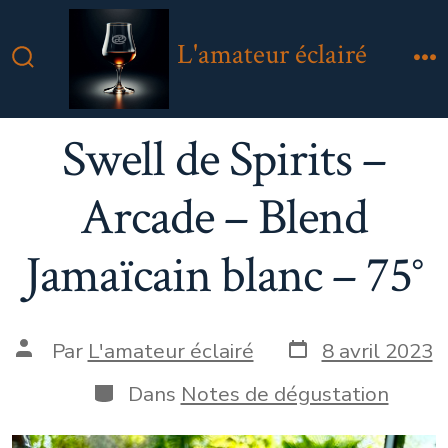
Aller
au
L'amateur éclairé
contenu
Bascule
M
Rechercher
Swell de Spirits –
Arcade – Blend
Jamaïcain blanc – 75°
Date
Auteur
Par
L'amateur éclairé
8 avril 2023
de
de
publication
la
Catégories
Dans
Notes de dégustation
publication