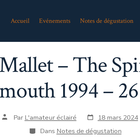
Accueil
Evénements
Notes de dégustation
Mallet – The Spir
outh 1994 – 26 
Date
Auteur
Par
L'amateur éclairé
18 mars 2024
de
de
publication
la
Catégories
Dans
Notes de dégustation
publication