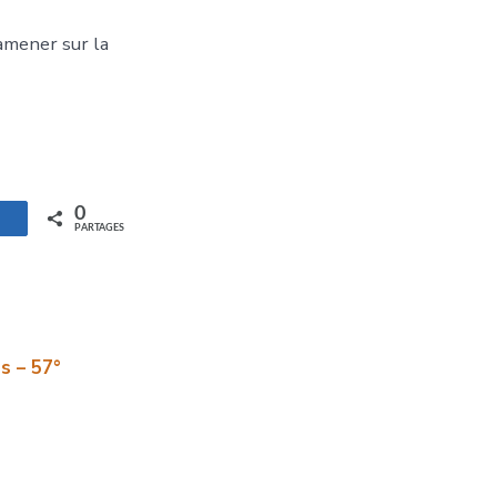
amener sur la
0
artagez
PARTAGES
s – 57°