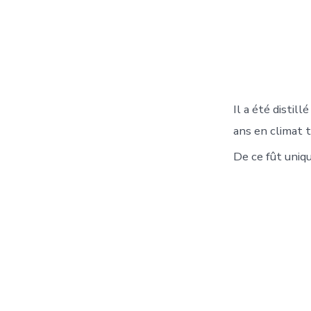
Il a été distil
ans en climat t
De ce fût uniq