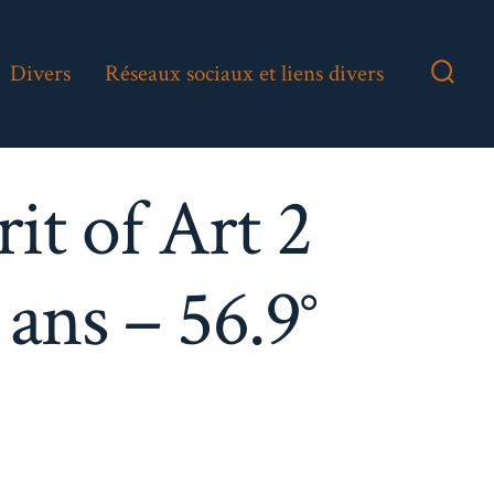
Divers
Réseaux sociaux et liens divers
Bascu
Reche
it of Art 2
ans – 56.9°