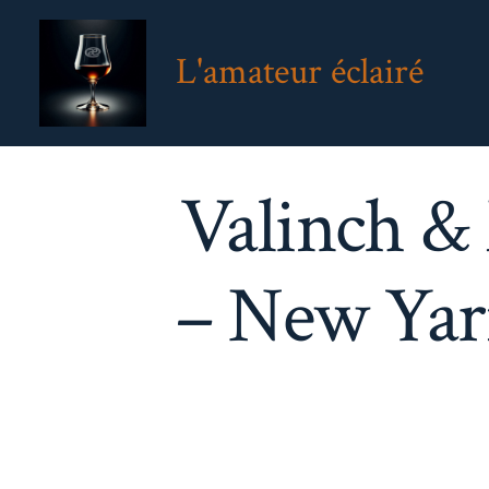
Aller
au
L'amateur éclairé
contenu
Valinch & 
– New Yarm