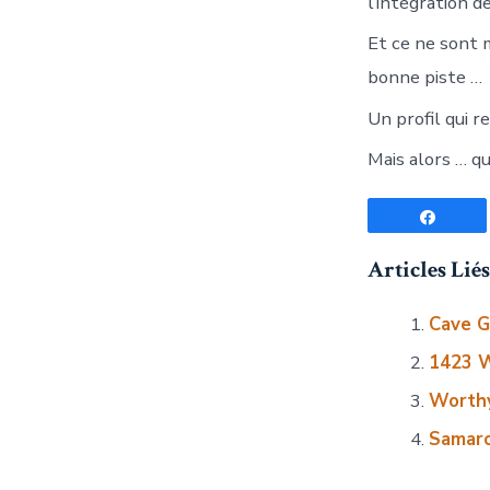
l’intégration d
Et ce ne sont 
bonne piste …
Un profil qui 
Mais alors … qu
Parta
Articles Liés 
Cave G
1423 W
Worthy
Samaro