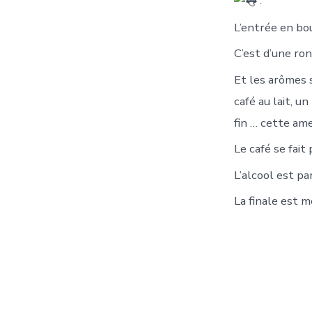
:
L’entrée en bo
C’est d’une ro
Et les arômes 
café au lait, u
fin … cette am
Le café se fait
L’alcool est pa
La finale est 