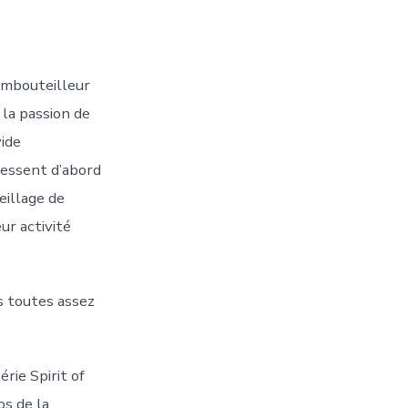
embouteilleur
 la passion de
vide
essent d’abord
eillage de
ur activité
toutes assez
érie Spirit of
os de la