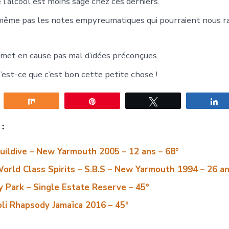
e l’alcool est moins sage chez ces derniers.
même pas les notes empyreumatiques qui pourraient nous r
remet en cause pas mal d’idées préconçues.
’est-ce que c’est bon cette petite chose !
gez
Partagez
Épingle
Tweetez
P
:
uildive – New Yarmouth 2005 – 12 ans – 68°
orld Class Spirits – S.B.S – New Yarmouth 1994 – 26 an
 Park – Single Estate Reserve – 45°
li Rhapsody Jamaïca 2016 – 45°