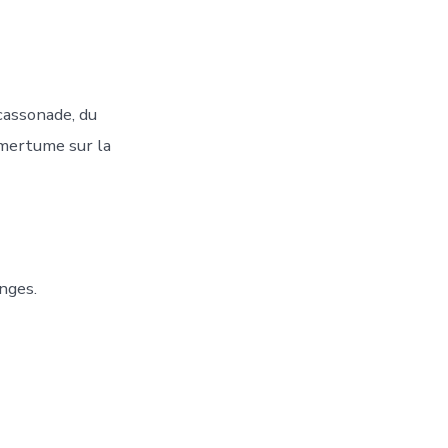
cassonade, du
 amertume sur la
nges.