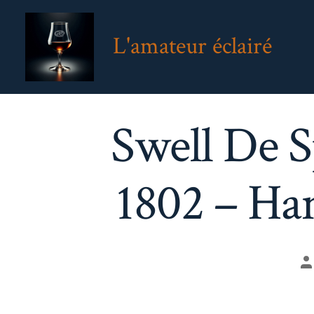
Aller
au
L'amateur éclairé
contenu
Swell De S
1802 – Ham
A
d
la
pu