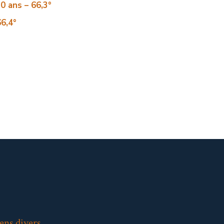
0 ans – 66,3°
6,4°
ens divers