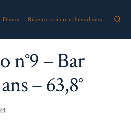
Divers
Réseaux sociaux et liens divers
Bascu
Reche
o n°9 – Bar
ans – 63,8°
24