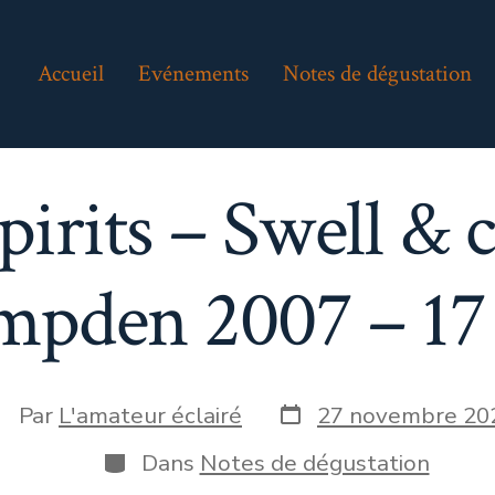
Accueil
Evénements
Notes de dégustation
pirits – Swell & c
pden 2007 – 17 
Date
uteur
Par
L'amateur éclairé
27 novembre 20
de
e
publication
Catégories
Dans
Notes de dégustation
blication