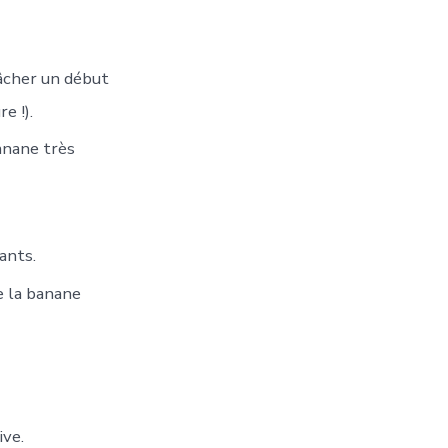
gâcher un début
e !).
banane très
ants.
de la banane
ive.