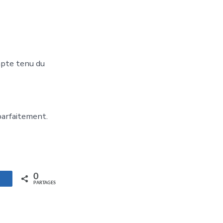
mpte tenu du
parfaitement.
0
artagez
PARTAGES