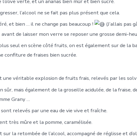
e l’olive verte, et un ananas bien mûr et bien sucré.
agresser, l’alcool ne se fait pas plus présent que cela.
éré, et bien … il ne change pas beaucoup !
(J’allais pas 
t avant de laisser mon verre se reposer une grosse demi-heur
 plus seul en scène côté fruits, on est également sur de la 
e confiture de fraises bien sucrée.
 une véritable explosion de fruits frais, relevés par les solv
n sûr, mais également de la groseille acidulée, de la fraise, 
pomme Grany …
 sont relevés par une eau de vie vive et fraîche.
ent très mûre et la pomme, caramélisée.
t sur la retombée de l’alcool, accompagné de réglisse et d’ol