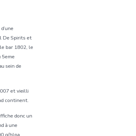
 d’une
 De Spirits et
le bar 1802, le
u 5eme
au sein de
07 et vieilli
nd continent.
ffiche donc un
nd à une
00 g/hlpa