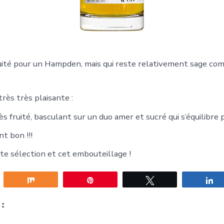
uité pour un Hampden, mais qui reste relativement sage co
rès très plaisante :
 fruité, basculant sur un duo amer et sucré qui s’équilibre 
t bon !!!
te sélection et cet embouteillage !
gez
Partagez
Épingle
Tweetez
P
: