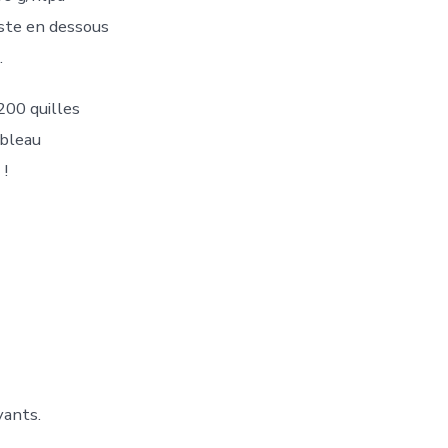
juste en dessous
.
200 quilles
ableau
 !
vants.