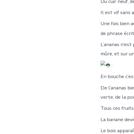
Du cuir neuf, d
Il est vif sans 
Une fois bien a
de phrase écri
L’ananas n’est
mûre, et sur un
:
En bouche c’est
De l’ananas bie
verte, de la 
Tous ces fruits
La banane devi
Le bois apparaî