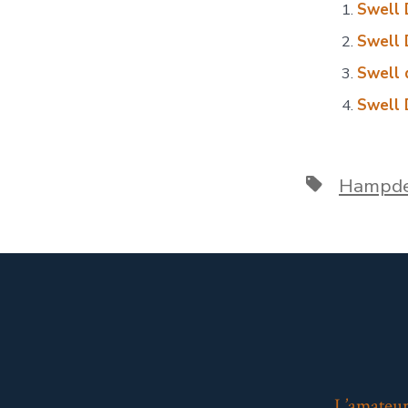
Swell 
Swell 
Swell 
Swell 
Étiquettes
Hampd
L’amateur