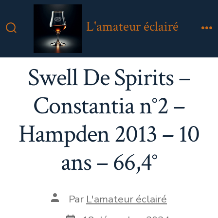
Aller
au
L'amateur éclairé
contenu
Bascule
M
Rechercher
Swell De Spirits –
Constantia n°2 –
Hampden 2013 – 10
ans – 66,4°
Auteur
Par
L'amateur éclairé
de
la
Date