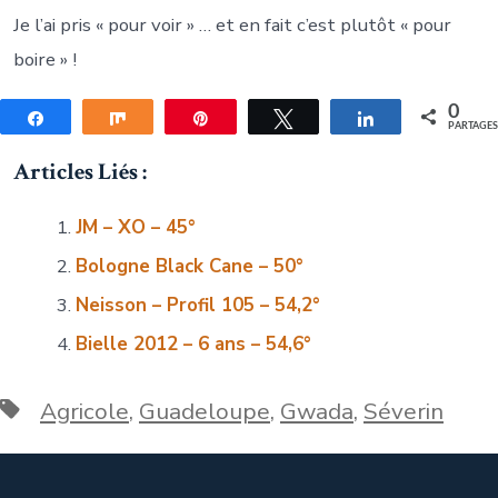
Je l’ai pris « pour voir » … et en fait c’est plutôt « pour
boire » !
0
Partagez
Partagez
Épingle
Tweetez
Partagez
PARTAGE
Articles Liés :
JM – XO – 45°
Bologne Black Cane – 50°
Neisson – Profil 105 – 54,2°
Bielle 2012 – 6 ans – 54,6°
Étiquettes
Agricole
,
Guadeloupe
,
Gwada
,
Séverin