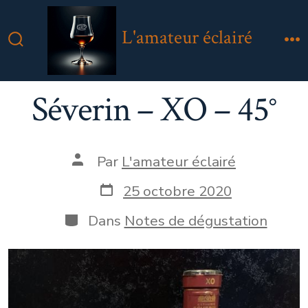
Aller
au
L'amateur éclairé
contenu
Bascule
M
Rechercher
Séverin – XO – 45°
Auteur
Par
L'amateur éclairé
de
la
Date
25 octobre 2020
publication
de
publication
Catégories
Dans
Notes de dégustation