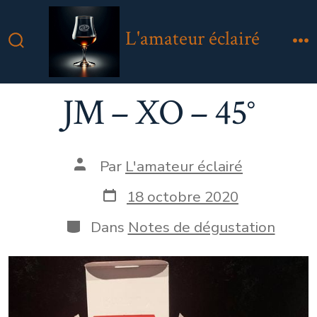
Aller
au
L'amateur éclairé
contenu
Bascule
M
Rechercher
JM – XO – 45°
Auteur
Par
L'amateur éclairé
de
la
Date
18 octobre 2020
publication
de
publication
Catégories
Dans
Notes de dégustation