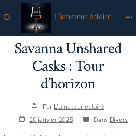
Aller
au
L'amateur éclairé
contenu
Bascule
M
Rechercher
Savanna Unshared
Casks : Tour
d’horizon
Auteur
Par
L'amateur éclairé
de
la
Date
Catégories
20 janvier 2025
Dans
Divers
publication
de
publication