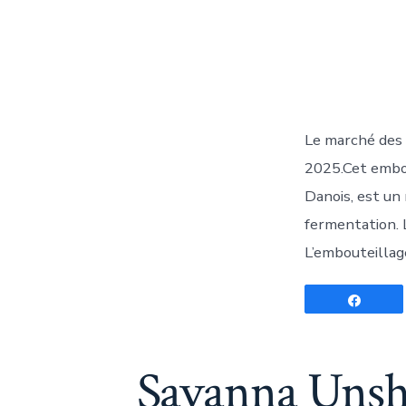
Le marché des 
2025.Cet embo
Danois, est un
fermentation. L
L’embouteillage
Parta
Savanna Unsha