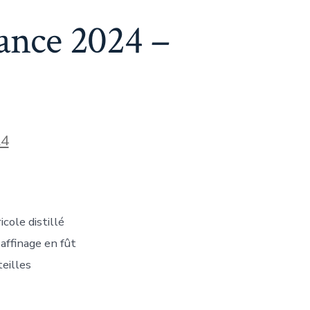
ance 2024 –
24
cole distillé
 affinage en fût
teilles