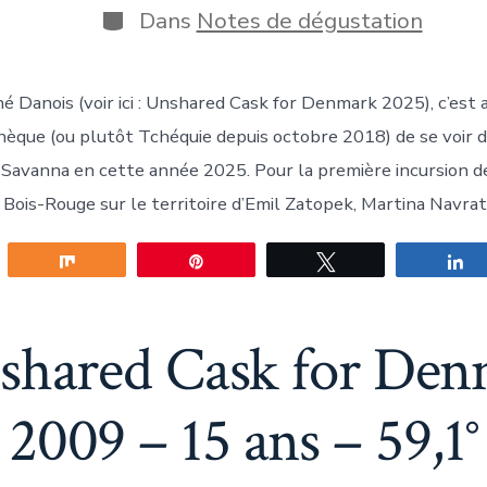
publication
a
Catégories
Dans
Notes de dégustation
publication
 Danois (voir ici : Unshared Cask for Denmark 2025), c’est a
èque (ou plutôt Tchéquie depuis octobre 2018) de se voir d
Savanna en cette année 2025. Pour la première incursion d
de Bois-Rouge sur le territoire d’Emil Zatopek, Martina Navrati
gez
Partagez
Épingle
Tweetez
P
shared Cask for Den
2009 – 15 ans – 59,1°