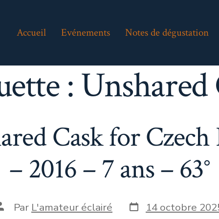
Accueil
Evénements
Notes de dégustation
uette :
Unshared 
ared Cask for Czech 
– 2016 – 7 ans – 63°
Date
Auteur
Par
L'amateur éclairé
14 octobre 202
de
de