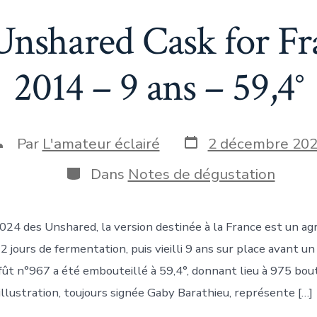
Unshared Cask for Fr
2014 – 9 ans – 59,4°
Date
uteur
Par
L'amateur éclairé
2 décembre 20
de
e
publication
a
Catégories
Dans
Notes de dégustation
ublication
024 des Unshared, la version destinée à la France est un agri
 jours de fermentation, puis vieilli 9 ans sur place avant un
 fût n°967 a été embouteillé à 59,4°, donnant lieu à 975 bou
illustration, toujours signée Gaby Barathieu, représente […]