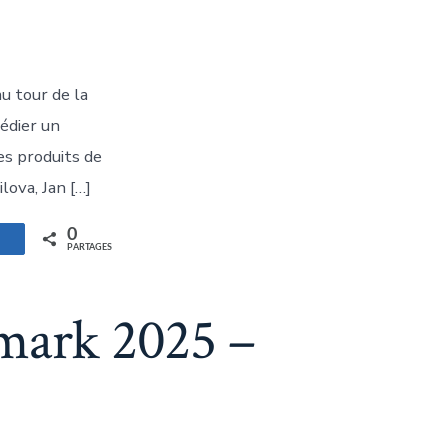
u tour de la
édier un
es produits de
lova, Jan […]
0
artagez
PARTAGES
mark 2025 –