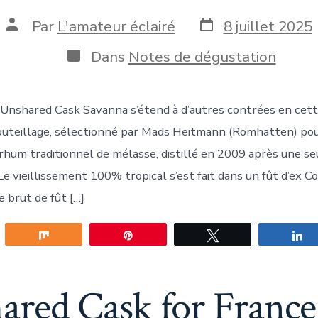
Date
Auteur
Par
L'amateur éclairé
8 juillet 2025
de
de
publication
la
Catégories
Dans
Notes de dégustation
publication
Unshared Cask Savanna s’étend à d’autres contrées en cet
uteillage, sélectionné par Mads Heitmann (Romhatten) pou
 rhum traditionnel de mélasse, distillé en 2009 après une se
e vieillissement 100% tropical s’est fait dans un fût d’ex C
 brut de fût […]
gez
Partagez
Épingle
Tweetez
P
red Cask for France