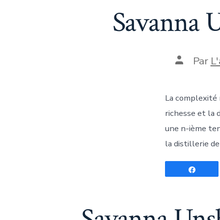
Savanna U
Auteur
Par
L
de
la
publicati
La complexité 
richesse et la 
une n-ième ten
la distillerie d
Parta
Savanna Unsh