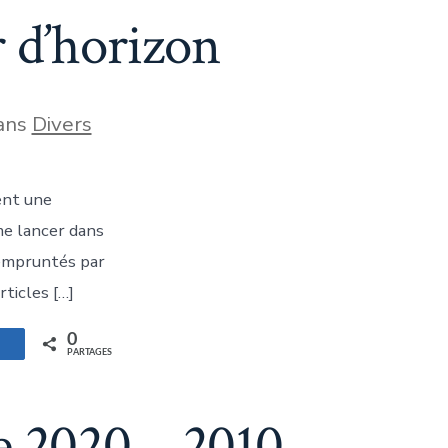
 d’horizon
ories
ans
Divers
ent une
 me lancer dans
 empruntés par
rticles […]
0
artagez
PARTAGES
e 2020 – 2010