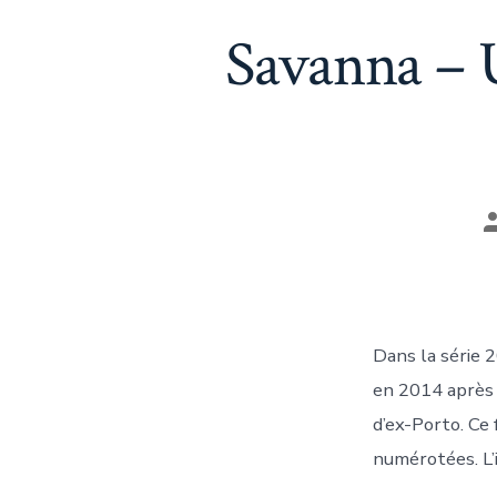
Savanna – 
A
d
l
p
Dans la série 2
en 2014 après 2
d’ex-Porto. Ce
numérotées. L’