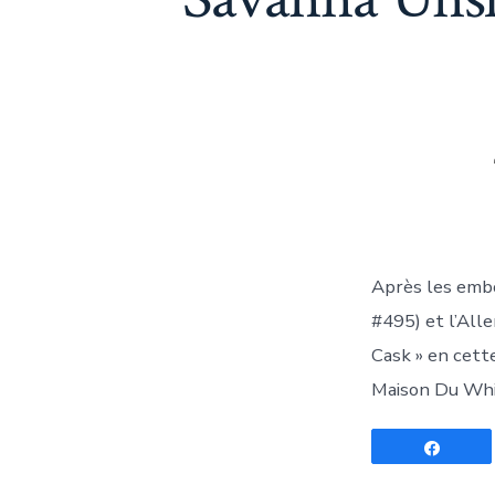
Après les embo
#495) et l’Alle
Cask » en cett
Maison Du Whisk
Parta