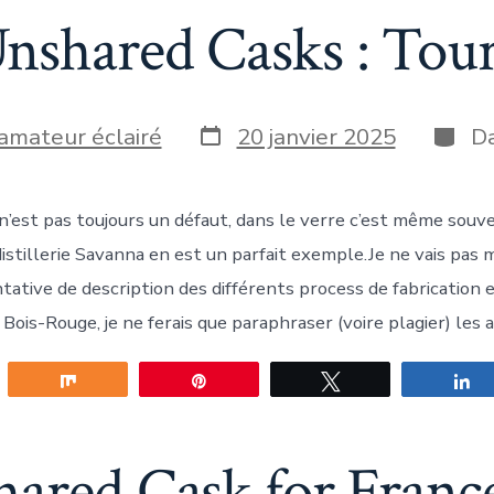
nshared Casks : Tour
Date
Catég
'amateur éclairé
20 janvier 2025
D
de
publication
on
n’est pas toujours un défaut, dans le verre c’est même souv
distillerie Savanna en est un parfait exemple.Je ne vais pas
tative de description des différents process de fabrication
e Bois-Rouge, je ne ferais que paraphraser (voire plagier) les a
gez
Partagez
Épingle
Tweetez
P
ared Cask for Franc