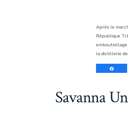
l
Après le marché
République Tch
embouteillage 
la distillerie 
Parta
Savanna Un