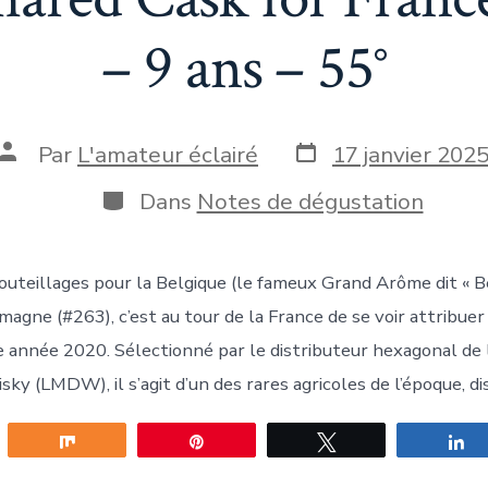
– 9 ans – 55°
Date
Auteur
Par
L'amateur éclairé
17 janvier 202
de
de
publication
la
Catégories
Dans
Notes de dégustation
publication
uteillages pour la Belgique (le fameux Grand Arôme dit « B
magne (#263), c’est au tour de la France de se voir attribue
e année 2020. Sélectionné par le distributeur hexagonal de 
y (LMDW), il s’agit d’un des rares agricoles de l’époque, dis
gez
Partagez
Épingle
Tweetez
P