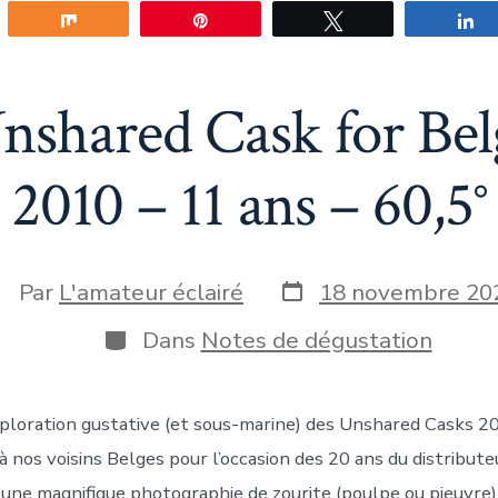
gez
Partagez
Épingle
Tweetez
P
nshared Cask for Be
2010 – 11 ans – 60,5°
Date
uteur
Par
L'amateur éclairé
18 novembre 20
de
e
publication
Catégories
Dans
Notes de dégustation
blication
exploration gustative (et sous-marine) des Unshared Casks 2
 à nos voisins Belges pour l’occasion des 20 ans du distribu
e une magnifique photographie de zourite (poulpe ou pieuvre)