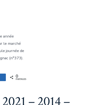
te année
r le marché
ule journée de
ognac (n°373).
0
artagez
PARTAGES
 2021 – 2014 –