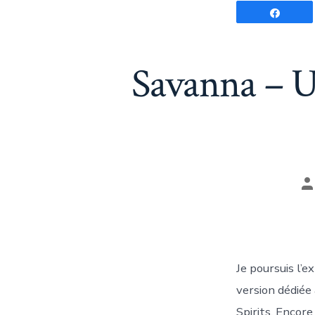
Parta
Savanna – U
A
d
la
pu
Je poursuis l’
version dédiée
Spirits. Encor