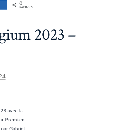
0
artagez
PARTAGES
lgium 2023 –
24
023 avec la
teur Premium
 par Gabriel