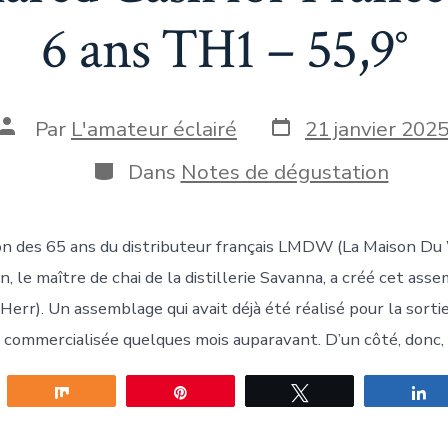
6 ans TH1 – 55,9°
Date
Auteur
Par
L'amateur éclairé
21 janvier 202
de
de
publication
la
Catégories
Dans
Notes de dégustation
publication
sion des 65 ans du distributeur français LMDW (La Maison Du
, le maître de chai de la distillerie Savanna, a créé cet ass
 Herr). Un assemblage qui avait déjà été réalisé pour la sort
 commercialisée quelques mois auparavant. D’un côté, donc, 
gez
Partagez
Épingle
Tweetez
P