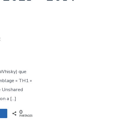
5
 Whisky) que
emblage « TH1 »
ie Unshared
on a […]
0
artagez
PARTAGES