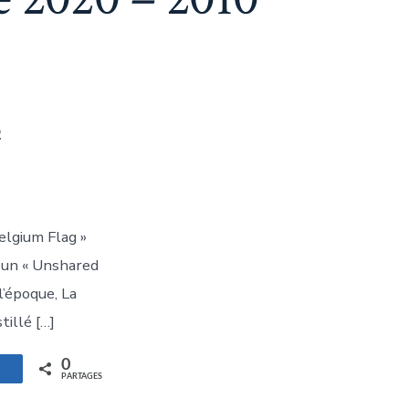
5
elgium Flag »
r un « Unshared
l’époque, La
tillé […]
0
artagez
PARTAGES