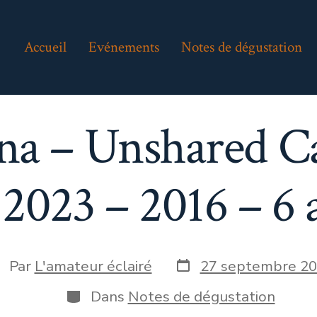
Accueil
Evénements
Notes de dégustation
na – Unshared Ca
023 – 2016 – 6 a
Date
teur
Par
L'amateur éclairé
27 septembre 2
de
publication
Catégories
Dans
Notes de dégustation
blication