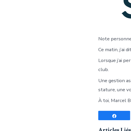
Note personnel
Ce matin, j’ai 
Lorsque j’ai pe
club.
Une gestion as
stature, une vo
À toi, Marcel B
Parta
Articles Liés 