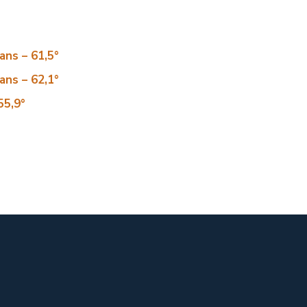
ans – 61,5°
ans – 62,1°
55,9°