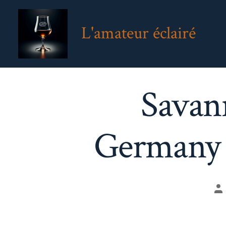
Aller
au
L'amateur éclairé
contenu
Savan
Germany 2
Au
de
la
pu