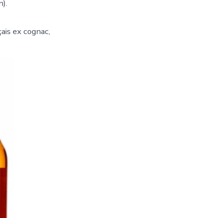
).
çais ex cognac,