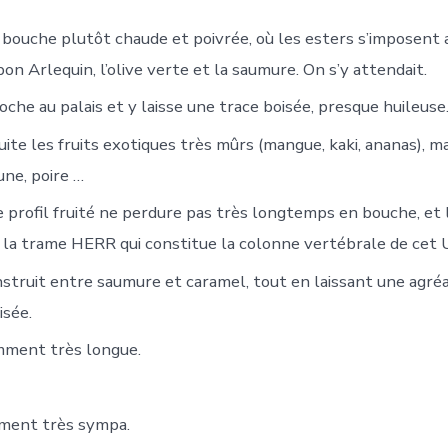
bouche plutôt chaude et poivrée, où les esters s’imposent 
n Arlequin, l’olive verte et la saumure. On s’y attendait.
ccroche au palais et y laisse une trace boisée, presque huileuse
ite les fruits exotiques très mûrs (mangue, kaki, ananas), 
une, poire …
 profil fruité ne perdure pas très longtemps en bouche, et l
s la trame HERR qui constitue la colonne vertébrale de cet
onstruit entre saumure et caramel, tout en laissant une agré
isée.
mment très longue.
iment très sympa.