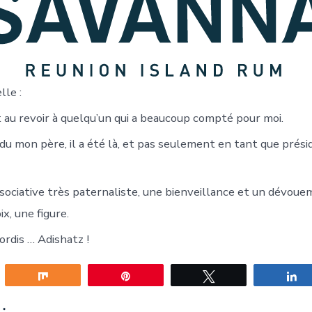
le :
dit au revoir à quelqu’un qui a beaucoup compté pour moi.
rdu mon père, il a été là, et pas seulement en tant que prés
sociative très paternaliste, une bienveillance et un dévoue
ix, une figure.
ordis … Adishatz !
gez
Partagez
Épingle
Tweetez
P
: