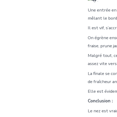
Une entrée en 
mêlant le bonbo
Il est vif, s’a
On égrène ensu
fraise, prune ja
Malgré tout, ce
assez vite ver
La finale se c
de fraîcheur an
Elle est évide
Conclusion :
Le nez est vra