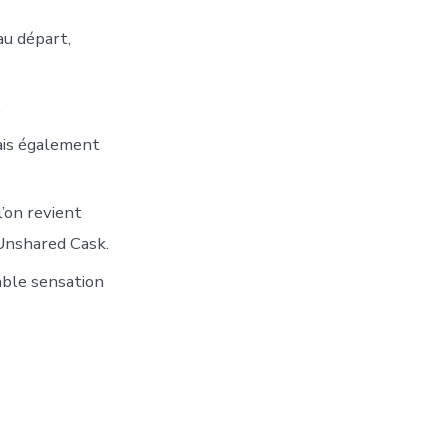
au départ,
.
mais également
’on revient
 Unshared Cask.
able sensation