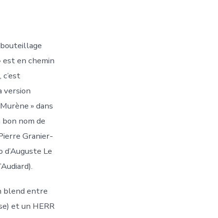
mbouteillage
 est en chemin
 c’est
a version
 Murène » dans
 un bon nom de
Pierre Granier-
o d’Auguste Le
’Audiard).
n blend entre
sse) et un HERR