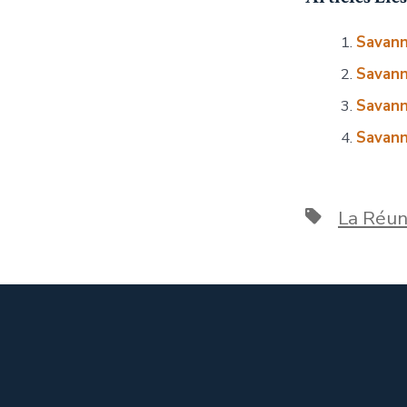
Savann
Savann
Savann
Savann
Étiquettes
La Réun