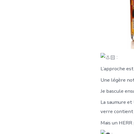
:
L’approche est 
Une légère note
Je bascule ens
La saumure et 
verre contient
Mais un HERR pl
: