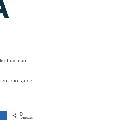
ident de mon
ment rares, une
0
artagez
PARTAGES