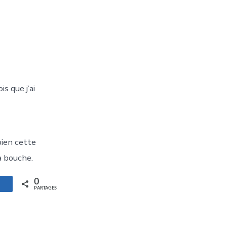
s que j’ai
bien cette
a bouche.
0
artagez
PARTAGES