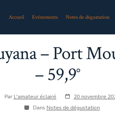
Accueil
Evénements
Notes de dégustation
Guyana – Port Mo
– 59,9°
Date
uteur
Par
L'amateur éclairé
20 novembre 20
de
e
publication
Catégories
Dans
Notes de dégustation
blication