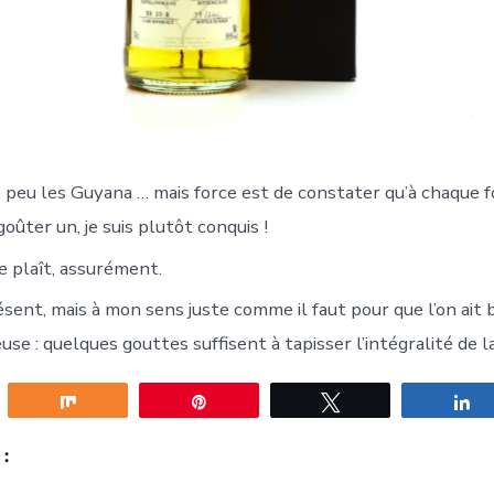
 peu les Guyana … mais force est de constater qu’à chaque foi
goûter un, je suis plutôt conquis !
e plaît, assurément.
ésent, mais à mon sens juste comme il faut pour que l’on ait 
use : quelques gouttes suffisent à tapisser l’intégralité de l
gez
Partagez
Épingle
Tweetez
P
: