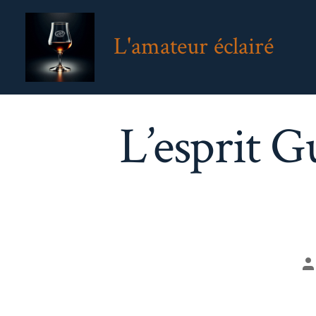
Aller
au
L'amateur éclairé
contenu
L’esprit 
A
d
la
pu