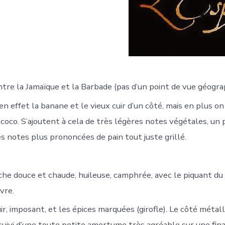
re la Jamaïque et la Barbade (pas d’un point de vue géograph
n effet la banane et le vieux cuir d’un côté, mais en plus on
coco. S’ajoutent à cela de très légères notes végétales, un 
es notes plus prononcées de pain tout juste grillé.
he douce et chaude, huileuse, camphrée, avec le piquant d
vre.
uir, imposant, et les épices marquées (girofle). Le côté métal
 suivi d’une toute petite amertume très agréable sur une fin