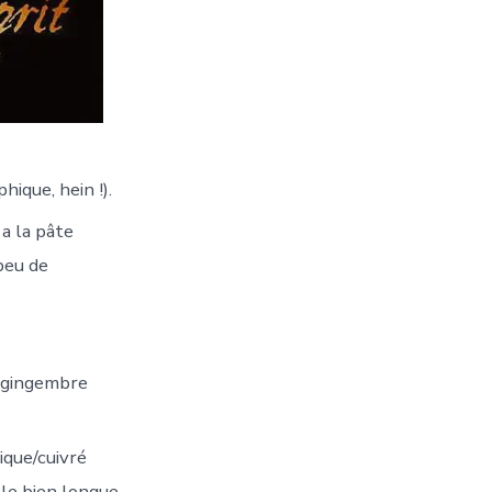
ique, hein !).
 a la pâte
peu de
u gingembre
lique/cuivré
ale bien longue