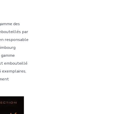
 gamme des
bouteillés par
en responsable
dimbourg
la gamme
est embouteillé
6 exemplaires,
ement