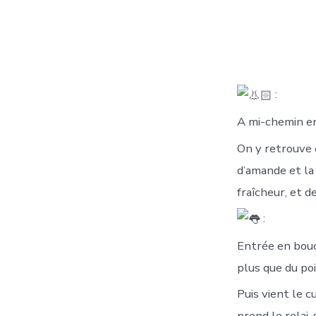
:
A mi-chemin ent
On y retrouve e
d’amande et la 
fraîcheur, et d
:
Entrée en bouc
plus que du poi
Puis vient le c
prend le relai,