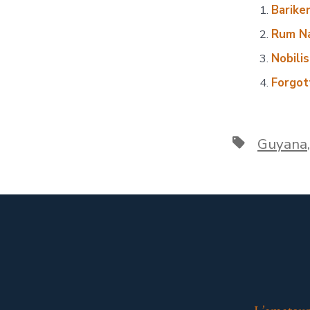
Barike
Rum Na
Nobili
Forgot
Étiquettes
Guyana