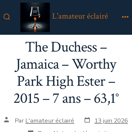
Aller
au
L'amateur éclairé
contenu
Bascule
M
Rechercher
The Duchess –
Jamaica – Worthy
Park High Ester –
2015 – 7 ans – 63,1°
Date
Auteur
Par
L'amateur éclairé
13 juin 2026
de
de
publication
la
Catégories