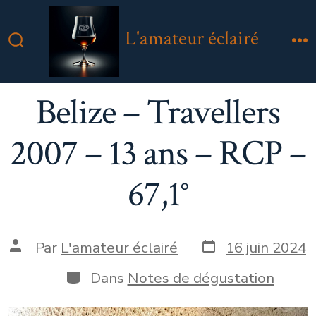
Aller
au
L'amateur éclairé
contenu
Bascule
M
Rechercher
Belize – Travellers
2007 – 13 ans – RCP –
67,1°
Date
Auteur
Par
L'amateur éclairé
16 juin 2024
de
de
publication
la
Catégories
Dans
Notes de dégustation
publication