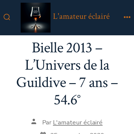
Aller
au
L'amateur éclairé
contenu
Bascule
M
Rechercher
Bielle 2013 –
L’Univers de la
Guildive – 7 ans –
54.6°
Auteur
Par
L'amateur éclairé
de
la
Date