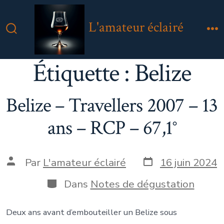
Aller
au
L'amateur éclairé
contenu
Bascule
M
Rechercher
Étiquette :
Belize
Belize – Travellers 2007 – 13
ans – RCP – 67,1°
Date
Auteur
Par
L'amateur éclairé
16 juin 2024
de
de
publication
la
Catégories
Dans
Notes de dégustation
publication
Deux ans avant d’embouteiller un Belize sous