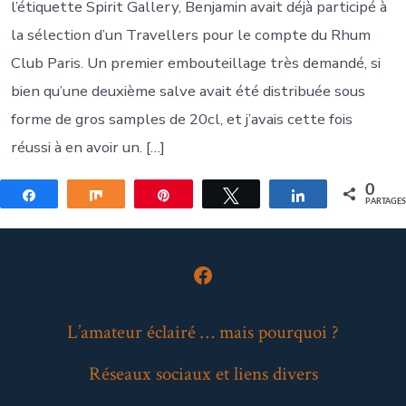
l’étiquette Spirit Gallery, Benjamin avait déjà participé à
la sélection d’un Travellers pour le compte du Rhum
Club Paris. Un premier embouteillage très demandé, si
bien qu’une deuxième salve avait été distribuée sous
forme de gros samples de 20cl, et j’avais cette fois
réussi à en avoir un. […]
0
Partagez
Partagez
Épingle
Tweetez
Partagez
PARTAGE
Open
Facebook
L’amateur éclairé … mais pourquoi ?
in
Réseaux sociaux et liens divers
a
new