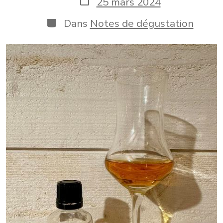
25 mars 2024
publication
de
publication
Catégories
Dans
Notes de dégustation