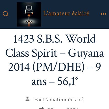
Aller
au
L'amateur éclairé
contenu
Bascule
M
Rechercher
1423 S.B.S. World
Class Spirit – Guyana
2014 (PM/DHE) – 9
ans – 56,1°
Auteur
Par
L'amateur éclairé
de
la
Date