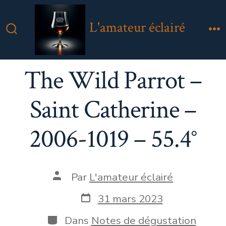
Aller
au
L'amateur éclairé
contenu
Bascule
M
Rechercher
The Wild Parrot –
Saint Catherine –
2006-1019 – 55.4°
Auteur
Par
L'amateur éclairé
de
la
Date
31 mars 2023
publication
de
publication
Catégories
Dans
Notes de dégustation