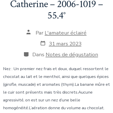
Catherine – 2006-1019 –
55.4°
Auteur
Par
L'amateur éclairé
de
la
Date
31 mars 2023
publication
de
publication
Catégories
Dans
Notes de dégustation
Nez : Un premier nez frais et doux, duquel ressortent le
chocolat au lait et le menthol, ainsi que quelques épices
(girofle, muscade) et aromates (thym).La banane mûre et
le cuir sont présents mais très discrets.Aucune
agressivité, on est sur un nez d’une belle
homogénéité.L’aération donne du volume au chocolat.