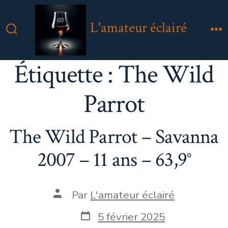
Aller
au
L'amateur éclairé
contenu
Bascule
M
Rechercher
Étiquette :
The Wild
Parrot
The Wild Parrot – Savanna
2007 – 11 ans – 63,9°
Auteur
Par
L'amateur éclairé
de
la
Date
5 février 2025
publication
de