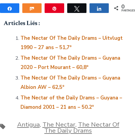
0
Partagez
Partagez
Épingle
Tweetez
Partagez
PARTAGE
Articles Liés :
The Nectar Of The Daily Drams – Uitvlugt
1990 – 27 ans – 51,7°
The Nectar Of The Daily Drams – Guyana
2020 – Port Mourant – 60,8°
The Nectar Of The Daily Drams – Guyana
Albion AW – 62,5°
The Nectar of the Daily Drams – Guyana –
Diamond 2001 – 21 ans – 50.2°
Antigua
,
The Nectar
,
The Nectar Of
Étiquettes
The Daily Drams