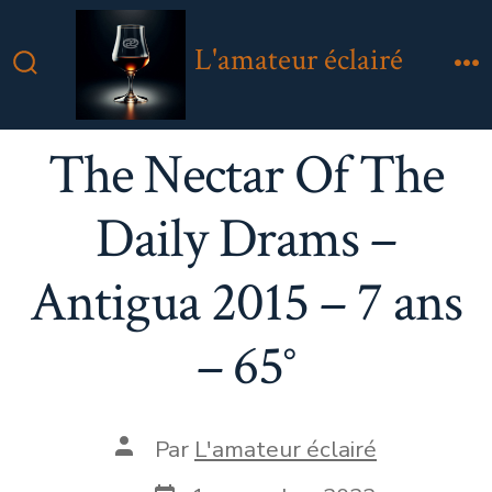
Aller
au
L'amateur éclairé
contenu
Bascule
M
Rechercher
The Nectar Of The
Daily Drams –
Antigua 2015 – 7 ans
– 65°
Auteur
Par
L'amateur éclairé
de
la
Date