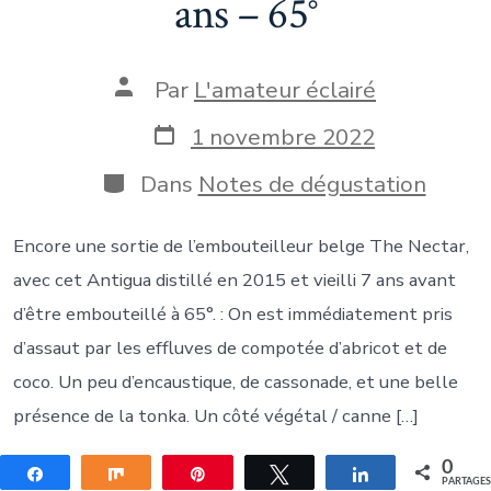
ans – 65°
Auteur
Par
L'amateur éclairé
de
la
Date
1 novembre 2022
publication
de
publication
Catégories
Dans
Notes de dégustation
Encore une sortie de l’embouteilleur belge The Nectar,
avec cet Antigua distillé en 2015 et vieilli 7 ans avant
d’être embouteillé à 65°. : On est immédiatement pris
d’assaut par les effluves de compotée d’abricot et de
coco. Un peu d’encaustique, de cassonade, et une belle
présence de la tonka. Un côté végétal / canne […]
0
Partagez
Partagez
Épingle
Tweetez
Partagez
PARTAGE