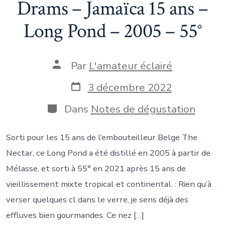
Drams – Jamaïca 15 ans –
Long Pond – 2005 – 55°
Auteur
Par
L'amateur éclairé
de
la
Date
3 décembre 2022
publication
de
publication
Catégories
Dans
Notes de dégustation
Sorti pour les 15 ans de l’embouteilleur Belge The
Nectar, ce Long Pond a été distillé en 2005 à partir de
Mélasse, et sorti à 55° en 2021 après 15 ans de
vieillissement mixte tropical et continental. : Rien qu’à
verser quelques cl dans le verre, je sens déjà des
effluves bien gourmandes. Ce nez […]