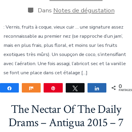
publication
de
publication
Catégories
Dans
Notes de dégustation
: Vernis, fruits à coque, vieux cuir … une signature assez
reconnaissable au premier nez (se rapproche d’un jam’,
mais en plus frais, plus floral, et moins sur les fruits
exotiques très mûrs). Un soupçon de coco, s’intensifiant
avec l’aération. Une fois assagi, l’abricot sec et la vanille
se font une place dans cet étalage […]
0
Partagez
Partagez
Épingle
Tweetez
Partagez
PARTAGE
The Nectar Of The Daily
Drams – Antigua 2015 – 7