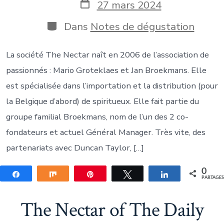
la
Date
27 mars 2024
publication
de
publication
Catégories
Dans
Notes de dégustation
La société The Nectar naît en 2006 de l’association de
passionnés : Mario Groteklaes et Jan Broekmans. Elle
est spécialisée dans l’importation et la distribution (pour
la Belgique d’abord) de spiritueux. Elle fait partie du
groupe familial Broekmans, nom de l’un des 2 co-
fondateurs et actuel Général Manager. Très vite, des
partenariats avec Duncan Taylor, […]
0
Partagez
Partagez
Épingle
Tweetez
Partagez
PARTAGE
The Nectar of The Daily