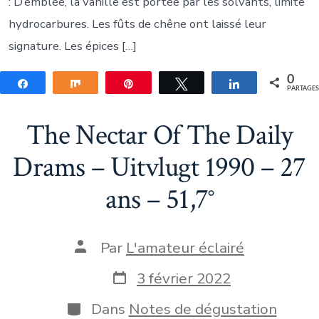
: D’emblée, la vanille est portée par les solvants, limite
hydrocarbures. Les fûts de chêne ont laissé leur
signature. Les épices […]
0
Partagez
Partagez
Épingle
Tweetez
Partagez
PARTAGE
The Nectar Of The Daily
Drams – Uitvlugt 1990 – 27
ans – 51,7°
Auteur
Par
L'amateur éclairé
de
la
Date
3 février 2022
publication
de
publication
Catégories
Dans
Notes de dégustation