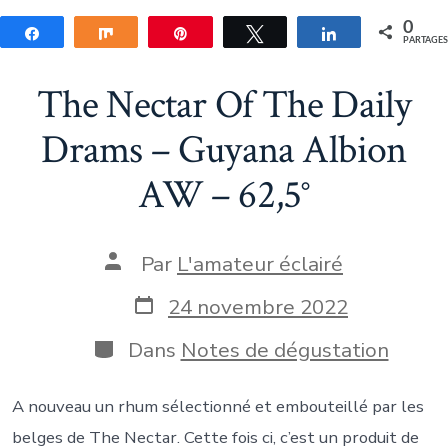
0
Partagez
Partagez
Épingle
Tweetez
Partagez
PARTAGE
The Nectar Of The Daily
Drams – Guyana Albion
AW – 62,5°
Auteur
Par
L'amateur éclairé
de
la
Date
24 novembre 2022
publication
de
publication
Catégories
Dans
Notes de dégustation
A nouveau un rhum sélectionné et embouteillé par les
belges de The Nectar. Cette fois ci, c’est un produit de