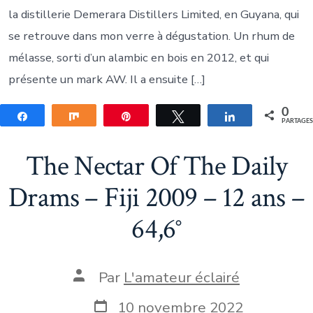
la distillerie Demerara Distillers Limited, en Guyana, qui
se retrouve dans mon verre à dégustation. Un rhum de
mélasse, sorti d’un alambic en bois en 2012, et qui
présente un mark AW. Il a ensuite […]
0
Partagez
Partagez
Épingle
Tweetez
Partagez
PARTAGE
The Nectar Of The Daily
Drams – Fiji 2009 – 12 ans –
64,6°
Auteur
Par
L'amateur éclairé
de
la
Date
10 novembre 2022