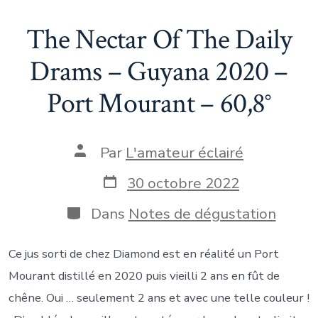
The Nectar Of The Daily
Drams – Guyana 2020 –
Port Mourant – 60,8°
Auteur
Par
L'amateur éclairé
de
la
Date
30 octobre 2022
publication
de
publication
Catégories
Dans
Notes de dégustation
Ce jus sorti de chez Diamond est en réalité un Port
Mourant distillé en 2020 puis vieilli 2 ans en fût de
chêne. Oui … seulement 2 ans et avec une telle couleur !