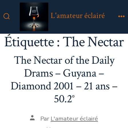
Aller
au
L'amateur éclairé
contenu
Bascule
M
Rechercher
Étiquette :
The Nectar
The Nectar of the Daily
Drams – Guyana –
Diamond 2001 – 21 ans –
50.2°
Auteur
Par
L'amateur éclairé
de