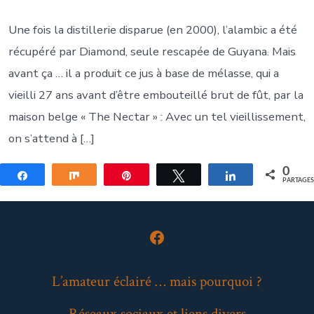
Une fois la distillerie disparue (en 2000), l’alambic a été
récupéré par Diamond, seule rescapée de Guyana. Mais
avant ça … il a produit ce jus à base de mélasse, qui a
vieilli 27 ans avant d’être embouteillé brut de fût, par la
maison belge « The Nectar » : Avec un tel vieillissement,
on s’attend à […]
0
Partagez
Partagez
Épingle
Tweetez
Partagez
PARTAGE
Open
Facebook
L’amateur éclairé … mais pourquoi ?
in
Réseaux sociaux et liens divers
a