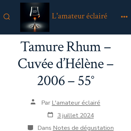
Aller
au
L'amateur éclairé
contenu
Bascule
M
Rechercher
Tamure Rhum –
Cuvée d’Hélène –
2006 – 55°
Auteur
Par
L'amateur éclairé
de
la
Date
3 juillet 2024
publication
de
publication
Catégories
Dans
Notes de dégustation