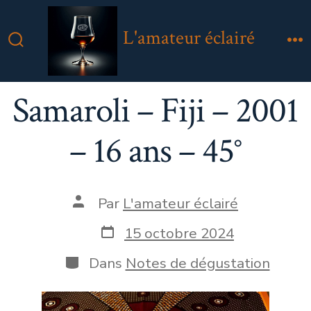
Aller
au
L'amateur éclairé
contenu
Bascule
M
Rechercher
Samaroli – Fiji – 2001
– 16 ans – 45°
Auteur
Par
L'amateur éclairé
de
la
Date
15 octobre 2024
publication
de
publication
Catégories
Dans
Notes de dégustation