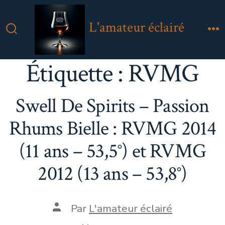
Aller
au
L'amateur éclairé
contenu
Bascule
M
Rechercher
Étiquette :
RVMG
Swell De Spirits – Passion
Rhums Bielle : RVMG 2014
(11 ans – 53,5°) et RVMG
2012 (13 ans – 53,8°)
Auteur
Par
L'amateur éclairé
de