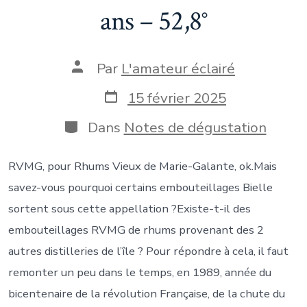
ans – 52,8°
Auteur
Par
L'amateur éclairé
de
la
Date
15 février 2025
publication
de
publication
Catégories
Dans
Notes de dégustation
RVMG, pour Rhums Vieux de Marie-Galante, ok.Mais
savez-vous pourquoi certains embouteillages Bielle
sortent sous cette appellation ?Existe-t-il des
embouteillages RVMG de rhums provenant des 2
autres distilleries de l’île ? Pour répondre à cela, il faut
remonter un peu dans le temps, en 1989, année du
bicentenaire de la révolution Française, de la chute du