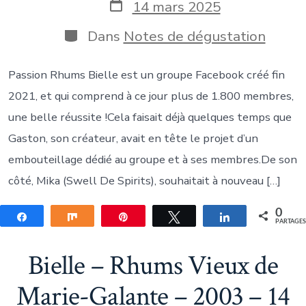
la
Date
14 mars 2025
publication
de
publication
Catégories
Dans
Notes de dégustation
Passion Rhums Bielle est un groupe Facebook créé fin
2021, et qui comprend à ce jour plus de 1.800 membres,
une belle réussite !Cela faisait déjà quelques temps que
Gaston, son créateur, avait en tête le projet d’un
embouteillage dédié au groupe et à ses membres.De son
côté, Mika (Swell De Spirits), souhaitait à nouveau […]
0
Partagez
Partagez
Épingle
Tweetez
Partagez
PARTAGE
Bielle – Rhums Vieux de
Marie-Galante – 2003 – 14