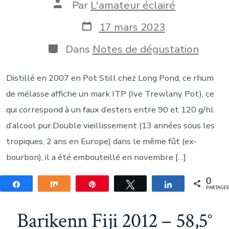
Auteur
Par
L'amateur éclairé
de
la
Date
17 mars 2023
publication
de
publication
Catégories
Dans
Notes de dégustation
Distillé en 2007 en Pot Still chez Long Pond, ce rhum
de mélasse affiche un mark ITP (Ive Trewlany Pot), ce
qui correspond à un faux d’esters entre 90 et 120 g/hl
d’alcool pur.Double vieillissement (13 années sous les
tropiques, 2 ans en Europe) dans le même fût (ex-
bourbon), il a été embouteillé en novembre […]
0
Partagez
Partagez
Épingle
Tweetez
Partagez
PARTAGE
Barikenn Fiji 2012 – 58,5°