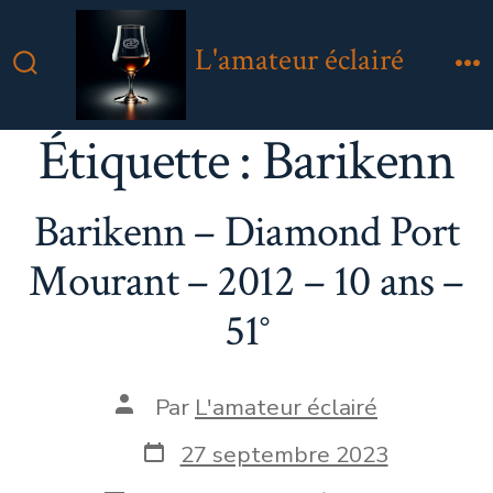
Aller
au
L'amateur éclairé
contenu
Bascule
M
Rechercher
Étiquette :
Barikenn
Barikenn – Diamond Port
Mourant – 2012 – 10 ans –
51°
Auteur
Par
L'amateur éclairé
de
la
Date
27 septembre 2023
publication
de