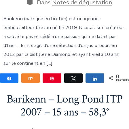
publication
Catégories
Dans
Notes de dégustation
Barikenn (barrique en breton) est un « jeune »
embouteilleur breton né fin 2019. Nicolas, son créateur,
a sauté le pas et cédé a une passion qui ne datait pas
d’hier … Ici, il s’agit d’une sélection d’un jus produit en
2012 par la distillerie Diamond, et ayant vieilli 10 ans
sur le continent en […]
0
Partagez
Partagez
Épingle
Tweetez
Partagez
PARTAGE
Barikenn – Long Pond ITP
2007 – 15 ans – 58,3°