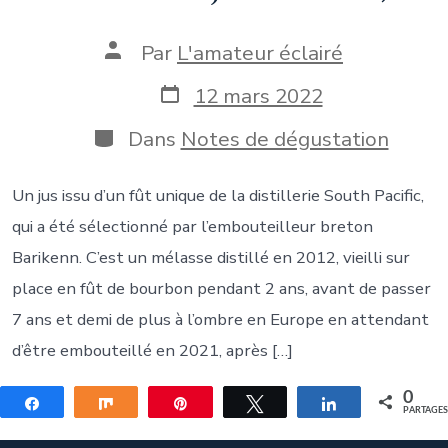
Auteur
Par
L'amateur éclairé
de
la
Date
12 mars 2022
publication
de
publication
Catégories
Dans
Notes de dégustation
Un jus issu d’un fût unique de la distillerie South Pacific,
qui a été sélectionné par l’embouteilleur breton
Barikenn. C’est un mélasse distillé en 2012, vieilli sur
place en fût de bourbon pendant 2 ans, avant de passer
7 ans et demi de plus à l’ombre en Europe en attendant
d’être embouteillé en 2021, après […]
0
Partagez
Partagez
Épingle
Tweetez
Partagez
PARTAGE