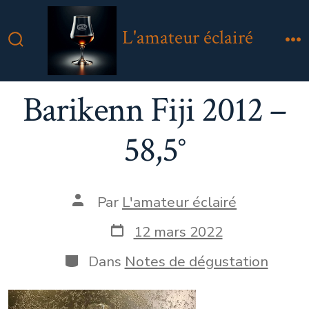
Aller
au
L'amateur éclairé
contenu
Bascule
M
Rechercher
Barikenn Fiji 2012 –
58,5°
Auteur
Par
L'amateur éclairé
de
la
Date
12 mars 2022
publication
de
publication
Catégories
Dans
Notes de dégustation