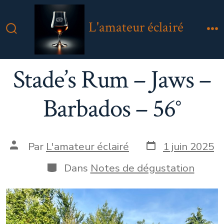
Aller
au
L'amateur éclairé
contenu
Bascule
M
Rechercher
Stade’s Rum – Jaws –
Barbados – 56°
Date
Auteur
Par
L'amateur éclairé
1 juin 2025
de
de
publication
la
Catégories
Dans
Notes de dégustation
publication