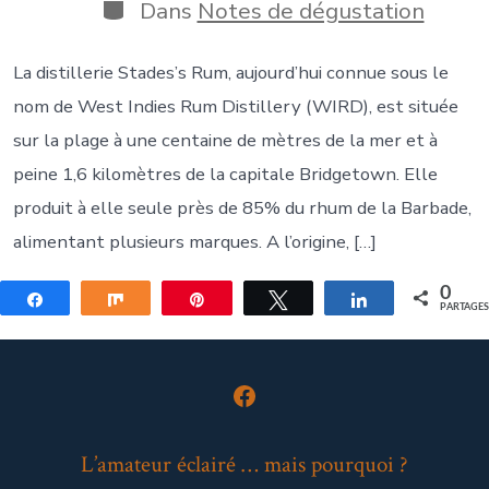
publication
la
Catégories
Dans
Notes de dégustation
publication
La distillerie Stades’s Rum, aujourd’hui connue sous le
nom de West Indies Rum Distillery (WIRD), est située
sur la plage à une centaine de mètres de la mer et à
peine 1,6 kilomètres de la capitale Bridgetown. Elle
produit à elle seule près de 85% du rhum de la Barbade,
alimentant plusieurs marques. A l’origine, […]
0
Partagez
Partagez
Épingle
Tweetez
Partagez
PARTAGE
Open
Facebook
L’amateur éclairé … mais pourquoi ?
in