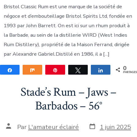
Bristol Classic Rum est une marque de la société de
négoce et d’embouteillage Bristol Spirits Ltd, fondée en
1993 par John Barrett. On est ici sur un rhum produit à
la Barbade, au sein de la distillerie WIRD (West Indies
Rum Distillery), propriété de la Maison Ferrand, dirigée
par Alexandre Gabriel.Distillé en 1986, il a […]
0
Partagez
Partagez
Épingle
Tweetez
Partagez
PARTAGE
Stade’s Rum – Jaws –
Barbados – 56°
Date
Auteur
Par
L'amateur éclairé
1 juin 2025
de
de