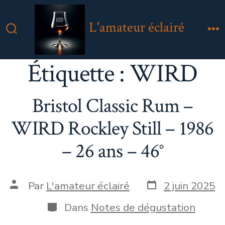
Aller
au
L'amateur éclairé
contenu
Bascule
M
Rechercher
Étiquette :
WIRD
Bristol Classic Rum –
WIRD Rockley Still – 1986
– 26 ans – 46°
Date
Auteur
Par
L'amateur éclairé
2 juin 2025
de
de
publication
la
Catégories
Dans
Notes de dégustation
publication