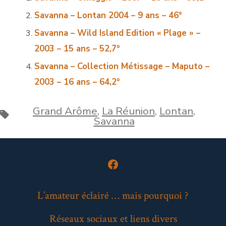
Savanna – Lontan 2004 – 9 ans – 46°
Savanna – Wild Island Edition « Plage » –
2003 – 15 ans – 52,7°
Savanna – Collection Métissage – Maputo –
2003 – 16 ans – 64,2°
Grand Arôme
,
La Réunion
,
Lontan
,
Étiquettes
Savanna
Open
Facebook
L’amateur éclairé … mais pourquoi ?
in
Réseaux sociaux et liens divers
a