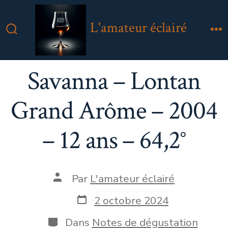
Aller
au
L'amateur éclairé
contenu
Bascule
M
Rechercher
Savanna – Lontan
Grand Arôme – 2004
– 12 ans – 64,2°
Auteur
Par
L'amateur éclairé
de
la
Date
2 octobre 2024
publication
de
publication
Catégories
Dans
Notes de dégustation