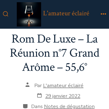
Aller
au
L'amateur éclairé
contenu
Bascule
M
Rechercher
Rom De Luxe – La
Réunion n°7 Grand
Arôme – 55,6°
Auteur
Par
L'amateur éclairé
de
la
Date
29 janvier 2022
publication
de
publication
Catégories
Dans
Notes de dégustation