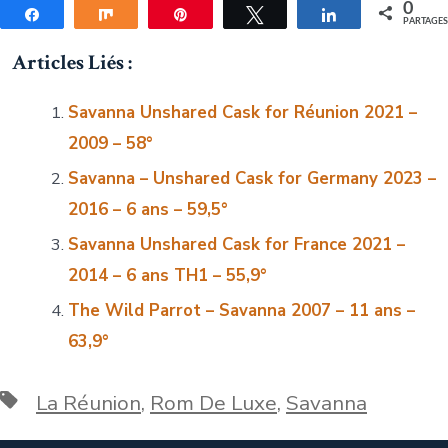
0
Partagez
Partagez
Épingle
Tweetez
Partagez
PARTAGE
Articles Liés :
Savanna Unshared Cask for Réunion 2021 –
2009 – 58°
Savanna – Unshared Cask for Germany 2023 –
2016 – 6 ans – 59,5°
Savanna Unshared Cask for France 2021 –
2014 – 6 ans TH1 – 55,9°
The Wild Parrot – Savanna 2007 – 11 ans –
63,9°
Étiquettes
La Réunion
,
Rom De Luxe
,
Savanna