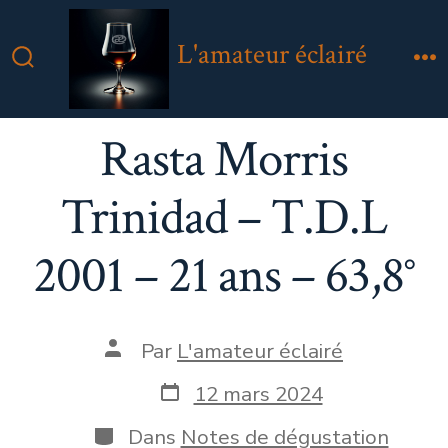
Aller
au
L'amateur éclairé
contenu
Bascule
M
Rechercher
Rasta Morris
Trinidad – T.D.L
2001 – 21 ans – 63,8°
Auteur
Par
L'amateur éclairé
de
la
Date
12 mars 2024
publication
de
publication
Catégories
Dans
Notes de dégustation