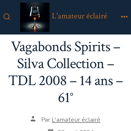
Aller
au
L'amateur éclairé
contenu
Bascule
M
Rechercher
Vagabonds Spirits –
Silva Collection –
TDL 2008 – 14 ans –
61°
Auteur
Par
L'amateur éclairé
de
la
Date