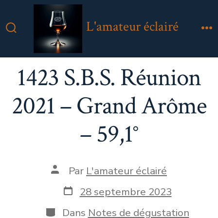
Aller
au
L'amateur éclairé
contenu
Bascule
M
Rechercher
1423 S.B.S. Réunion
2021 – Grand Arôme
– 59,1°
Auteur
Par
L'amateur éclairé
de
la
Date
28 septembre 2023
publication
de
publication
Catégories
Dans
Notes de dégustation