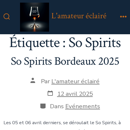
Aller
au
L'amateur éclairé
contenu
Bascule
M
Rechercher
Étiquette :
So Spirits
So Spirits Bordeaux 2025
Auteur
Par
L'amateur éclairé
de
la
Date
12 avril 2025
publication
de
publication
Catégories
Dans
Evénements
Les 05 et 06 avril derniers, se déroulait le So Spirits, à