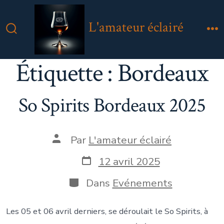
Aller
au
L'amateur éclairé
contenu
Bascule
M
Rechercher
Étiquette :
Bordeaux
So Spirits Bordeaux 2025
Auteur
Par
L'amateur éclairé
de
la
Date
12 avril 2025
publication
de
publication
Catégories
Dans
Evénements
Les 05 et 06 avril derniers, se déroulait le So Spirits, à