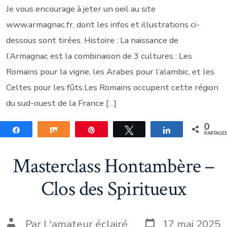
Je vous encourage à jeter un oeil au site
www.armagnac.fr, dont les infos et illustrations ci-
dessous sont tirées. Histoire : La naissance de
l’Armagnac est la combinaison de 3 cultures : Les
Romains pour la vigne, les Arabes pour l’alambic, et les
Celtes pour les fûts.Les Romains occupent cette région
du sud-ouest de la France […]
0
Partagez
Partagez
Épingle
Tweetez
Partagez
PARTAGE
Masterclass Hontambère –
Clos des Spiritueux
Date
Auteur
Par
L'amateur éclairé
17 mai 2025