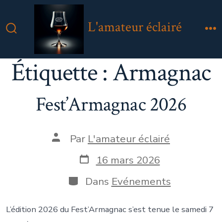
Aller
au
L'amateur éclairé
contenu
Bascule
M
Rechercher
Étiquette :
Armagnac
Fest’Armagnac 2026
Auteur
Par
L'amateur éclairé
de
la
Date
16 mars 2026
publication
de
publication
Catégories
Dans
Evénements
L’édition 2026 du Fest’Armagnac s’est tenue le samedi 7