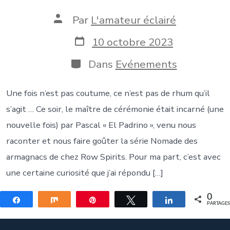
Auteur
Par
L'amateur éclairé
de
la
Date
10 octobre 2023
publication
de
publication
Catégories
Dans
Evénements
Une fois n’est pas coutume, ce n’est pas de rhum qu’il
s’agit … Ce soir, le maître de cérémonie était incarné (une
nouvelle fois) par Pascal « El Padrino », venu nous
raconter et nous faire goûter la série Nomade des
armagnacs de chez Row Spirits. Pour ma part, c’est avec
une certaine curiosité que j’ai répondu […]
0
Partagez
Partagez
Épingle
Tweetez
Partagez
PARTAGE