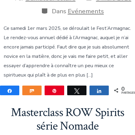
de
de
publication
la
Catégories
Dans
Evénements
publication
Ce samedi 1er mars 2025, se déroulait le Fest’Armagnac.
Le rendez-vous annuel dédié à l’Armagnac, auquel je n’ai
encore jamais participé. Faut dire que je suis absolument
novice en la matière, donc je vais me faire petit, et aller
essayer d’apprendre à connaître un peu mieux ce
spiritueux qui plaît à de plus en plus […]
0
Partagez
Partagez
Épingle
Tweetez
Partagez
PARTAGE
Masterclass ROW Spirits
série Nomade