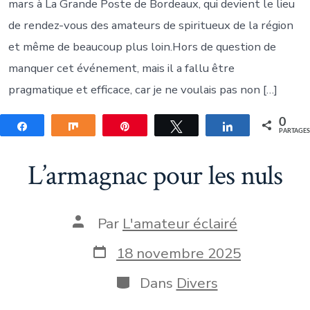
mars à La Grande Poste de Bordeaux, qui devient le lieu
de rendez-vous des amateurs de spiritueux de la région
et même de beaucoup plus loin.Hors de question de
manquer cet événement, mais il a fallu être
pragmatique et efficace, car je ne voulais pas non […]
0
Partagez
Partagez
Épingle
Tweetez
Partagez
PARTAGE
L’armagnac pour les nuls
Auteur
Par
L'amateur éclairé
de
la
Date
18 novembre 2025
publication
de
publication
Catégories
Dans
Divers