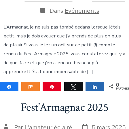
de
de
publication
la
Catégories
Dans
Evénements
publication
L’Armagnac, je ne suis pas tombé dedans lorsque j’étais
petit, mais je dois avouer que j’y prends de plus en plus
de plaisir.Si vous jetez un oeil sur ce petit (!) compte-
rendu du Fest’Armagnac 2025, vous constaterez qu’il y a
de quoi faire et que j’en ai encore beaucoup à
apprendre.Il était donc impensable de […]
0
Partagez
Partagez
Épingle
Tweetez
Partagez
PARTAGE
Fest’Armagnac 2025
Date
Auteur
Par
L'amateur éclairé
5 mars 2025