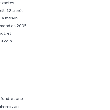
xactes, il
eilli 12 année
 la maison
Diamond en 2005
ugt, et
4 cols.
 fond, et une
onfèrent un