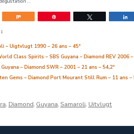
dégustation …
gez
Partagez
Épingle
Tweetez
P
:
li – Uigtvlugt 1990 – 26 ans – 45°
orld Class Spirits – SBS Guyana – Diamond REV 2006 –
s Guyana – Diamond SWR – 2001 – 21 ans – 54,2°
ten Gems – Diamond Port Mourant Still Rum – 11 ans – 
ra
,
Diamond
,
Guyana
,
Samaroli
,
Uitvlugt