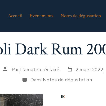
Accueil
Evénements
Notes de dégustation
li Dark Rum 200
Date
Auteur
Par
L'amateur éclairé
2 mars 2022
de
de
publication
la
Catégories
Dans
Notes de dégustation
publication