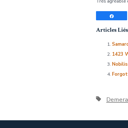
Très agréable 
Parta
Articles Liés 
Samaro
1423 W
Nobili
Forgot
Étiquettes
Demera