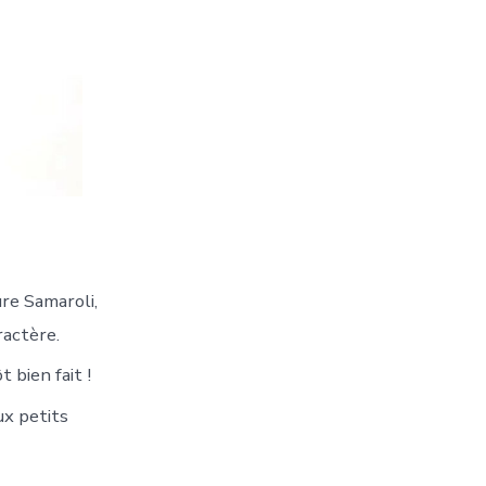
ure Samaroli,
ractère.
 bien fait !
ux petits