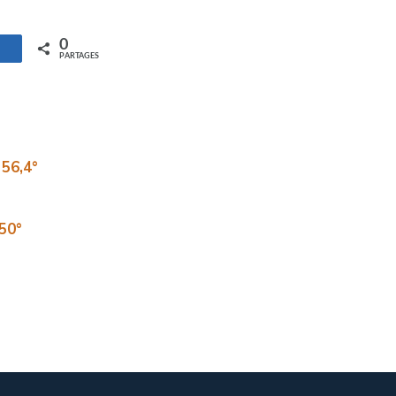
0
artagez
PARTAGES
 56,4°
50°