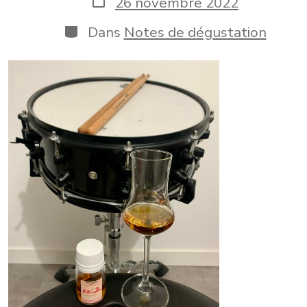
26 novembre 2022
publication
de
publication
Catégories
Dans
Notes de dégustation