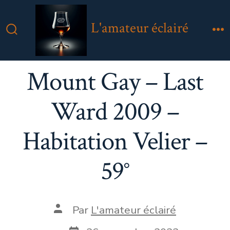
Aller
au
L'amateur éclairé
contenu
Bascule
M
Rechercher
Mount Gay – Last
Ward 2009 –
Habitation Velier –
59°
Auteur
Par
L'amateur éclairé
de
la
Date