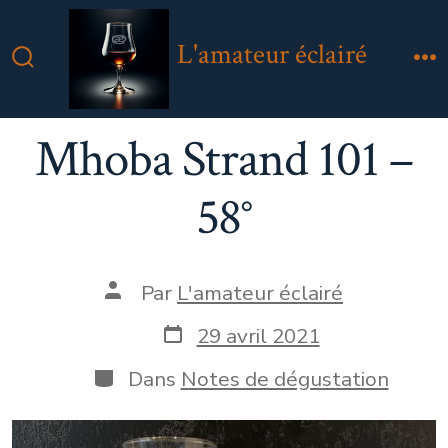
Aller
au
L'amateur éclairé
contenu
Bascule
M
Rechercher
Mhoba Strand 101 –
58°
Auteur
Par
L'amateur éclairé
de
la
Date
29 avril 2021
publication
de
publication
Catégories
Dans
Notes de dégustation