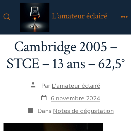
Aller
au
L'amateur éclairé
contenu
Bascule
M
Rechercher
Cambridge 2005 –
STCE – 13 ans – 62,5°
Auteur
Par
L'amateur éclairé
de
la
Date
6 novembre 2024
publication
de
publication
Catégories
Dans
Notes de dégustation