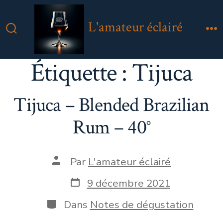
Aller
au
L'amateur éclairé
contenu
Bascule
M
Rechercher
Étiquette :
Tijuca
Tijuca – Blended Brazilian
Rum – 40°
Auteur
Par
L'amateur éclairé
de
la
Date
9 décembre 2021
publication
de
publication
Catégories
Dans
Notes de dégustation