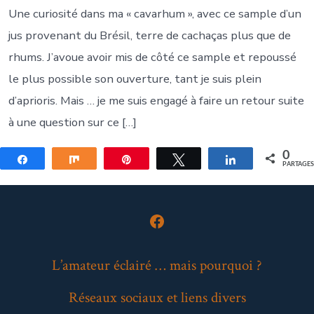
Une curiosité dans ma « cavarhum », avec ce sample d’un
jus provenant du Brésil, terre de cachaças plus que de
rhums. J’avoue avoir mis de côté ce sample et repoussé
le plus possible son ouverture, tant je suis plein
d’aprioris. Mais … je me suis engagé à faire un retour suite
à une question sur ce […]
0
Partagez
Partagez
Épingle
Tweetez
Partagez
PARTAGE
Open
Facebook
L’amateur éclairé … mais pourquoi ?
in
Réseaux sociaux et liens divers
a