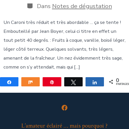
publication
Catégories
Dans
Notes de dégustation
Un Caroni très réduit et très abordable … ça se tente !
Embouteillé par Jean Boyer, celui ci titre en effet un
tout petit 40 degrés. : Fruits à coque, vanille, boisé léger,
léger côté terreux. Quelques solvants, très légers,
amenant de la fraîcheur. Un nez évidemment très sage,
comme on s’y attendait, mais qui […]
0
Partagez
Partagez
Épingle
Tweetez
Partagez
PARTAGE
Open
Facebook
L’amateur éclairé … mais pourquoi ?