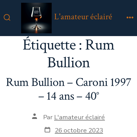
Aller
au
L'amateur éclairé
contenu
Bascule
M
Rechercher
Étiquette :
Rum
Bullion
Rum Bullion – Caroni 1997
– 14 ans – 40°
Auteur
Par
L'amateur éclairé
de
la
Date
26 octobre 2023
publication
de